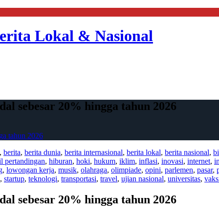
erita Lokal & Nasional
al sebesar 20% hingga tahun 2026
ga tahun 2026
,
berita
,
berita dunia
,
berita internasional
,
berita lokal
,
berita nasional
,
bi
il pertandingan
,
hiburan
,
hoki
,
hukum
,
iklim
,
inflasi
,
inovasi
,
internet
,
i
g
,
lowongan kerja
,
musik
,
olahraga
,
olimpiade
,
opini
,
parlemen
,
pasar
,
,
startup
,
teknologi
,
transportasi
,
travel
,
ujian nasional
,
universitas
,
vaks
al sebesar 20% hingga tahun 2026