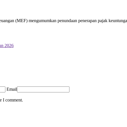
ngan (MEF) mengumumkan penundaan penerapan pajak keuntungan mo
un 2026
Email
me I comment.