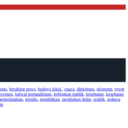
snis
,
breaking news
,
budaya lokal.
,
cuaca
,
diplomasi
,
ekonomi
,
event
nvestasi
,
jadwal pertandingan
,
kebijakan publik
,
kesehatan
,
kesehatan
pemerintahan
,
pemilu
,
pendidikan
,
perubahan iklim
,
politik
,
poltava
in