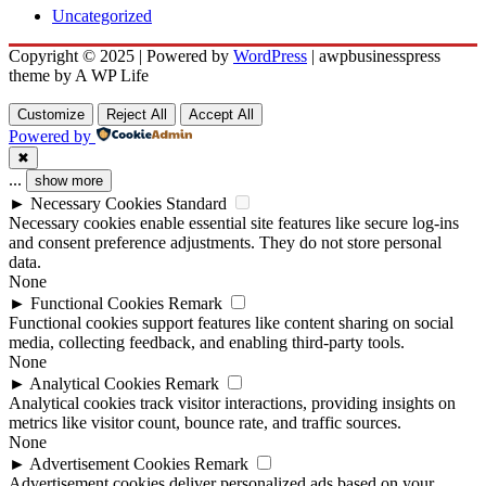
Uncategorized
Copyright © 2025 | Powered by
WordPress
|
awpbusinesspress
theme by A WP Life
Customize
Reject All
Accept All
Powered by
✖
...
show more
►
Necessary Cookies
Standard
Necessary cookies enable essential site features like secure log-ins
and consent preference adjustments. They do not store personal
data.
None
►
Functional Cookies
Remark
Functional cookies support features like content sharing on social
media, collecting feedback, and enabling third-party tools.
None
►
Analytical Cookies
Remark
Analytical cookies track visitor interactions, providing insights on
metrics like visitor count, bounce rate, and traffic sources.
None
►
Advertisement Cookies
Remark
Advertisement cookies deliver personalized ads based on your