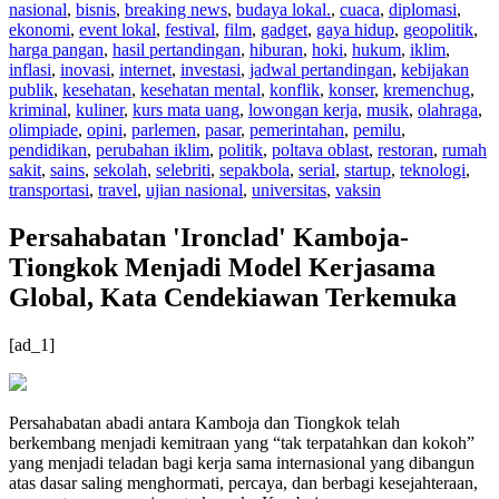
nasional
,
bisnis
,
breaking news
,
budaya lokal.
,
cuaca
,
diplomasi
,
ekonomi
,
event lokal
,
festival
,
film
,
gadget
,
gaya hidup
,
geopolitik
,
harga pangan
,
hasil pertandingan
,
hiburan
,
hoki
,
hukum
,
iklim
,
inflasi
,
inovasi
,
internet
,
investasi
,
jadwal pertandingan
,
kebijakan
publik
,
kesehatan
,
kesehatan mental
,
konflik
,
konser
,
kremenchug
,
kriminal
,
kuliner
,
kurs mata uang
,
lowongan kerja
,
musik
,
olahraga
,
olimpiade
,
opini
,
parlemen
,
pasar
,
pemerintahan
,
pemilu
,
pendidikan
,
perubahan iklim
,
politik
,
poltava oblast
,
restoran
,
rumah
sakit
,
sains
,
sekolah
,
selebriti
,
sepakbola
,
serial
,
startup
,
teknologi
,
transportasi
,
travel
,
ujian nasional
,
universitas
,
vaksin
Persahabatan 'Ironclad' Kamboja-
Tiongkok Menjadi Model Kerjasama
Global, Kata Cendekiawan Terkemuka
[ad_1]
Persahabatan abadi antara Kamboja dan Tiongkok telah
berkembang menjadi kemitraan yang “tak terpatahkan dan kokoh”
yang menjadi teladan bagi kerja sama internasional yang dibangun
atas dasar saling menghormati, percaya, dan berbagi kesejahteraan,