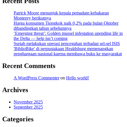
Recent Posts
Patrick Moore menunjuk kepala pemadam kebakaran
Monterey berikutnya
Harga konsumen Tiongkok naik 0,2% pada bulan Oktober
dibandingkan tahun sebelumnya
‘Emerging threat’: Golden mussel infestation upending life in
the Delta — help isn’t coming
Suriah melakukan operasi pencegahan terhadap sel-sel ISIS
'BiblioBike' di perpustakaan Healdsburg memenangkan
penghargaan nasional karena membawa buku ke masyarakat
Recent Comments
A WordPress Commenter
on
Hello world!
Archives
November 2025
September 2025
Categories