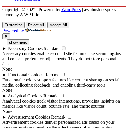
Copyright © 2025 | Powered by
WordPress
|
awpbusinesspress
theme by A WP Life
Customize
Reject All
Accept All
Powered by
✖
...
show more
►
Necessary Cookies
Standard
Necessary cookies enable essential site features like secure log-ins
and consent preference adjustments. They do not store personal
data.
None
►
Functional Cookies
Remark
Functional cookies support features like content sharing on social
media, collecting feedback, and enabling third-party tools.
None
►
Analytical Cookies
Remark
Analytical cookies track visitor interactions, providing insights on
metrics like visitor count, bounce rate, and traffic sources.
None
►
Advertisement Cookies
Remark
Advertisement cookies deliver personalized ads based on your
previous visits and analyze the effectiveness of ad campaigns.