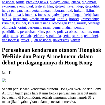
nasional
,
bisnis
,
breaking news
,
budaya lokal.
,
cuaca
,
diplomasi
,
ekonomi
,
event lokal
,
festival
,
film
,
gadget
,
gaya hidup
,
geopolitik
,
harga pangan
,
hasil pertandingan
,
hiburan
,
hoki
,
hukum
,
iklim
,
inflasi
,
inovasi
,
internet
,
investasi
,
jadwal pertandingan
,
kebijakan
publik
,
kesehatan
,
kesehatan mental
,
konflik
,
konser
,
kremenchug
,
kriminal
,
kuliner
,
kurs mata uang
,
lowongan kerja
,
musik
,
olahraga
,
olimpiade
,
opini
,
parlemen
,
pasar
,
pemerintahan
,
pemilu
,
pendidikan
,
perubahan iklim
,
politik
,
poltava oblast
,
restoran
,
rumah
sakit
,
sains
,
sekolah
,
selebriti
,
sepakbola
,
serial
,
startup
,
teknologi
,
transportasi
,
travel
,
ujian nasional
,
universitas
,
vaksin
Perusahaan kendaraan otonom Tiongkok
WeRide dan Pony Ai meluncur dalam
debut perdagangannya di Hong Kong
[ad_1]
Saham perusahaan kendaraan otonom Tiongkok WeRide dan Pony
Ai turun tajam pada hari Kamis ketika perusahaan tersebut mulai
berdagang di Hong Kong, setelah mengumpulkan hampir $1,2
miliar jika digabungkan dalam pencatatan mereka.