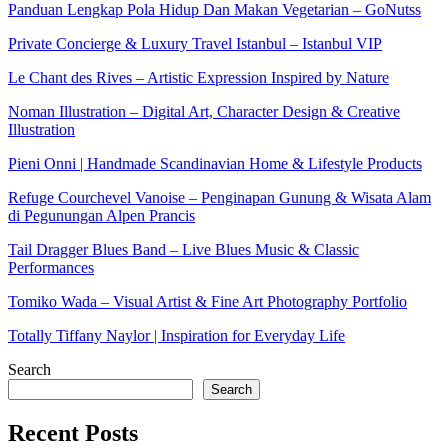
Panduan Lengkap Pola Hidup Dan Makan Vegetarian – GoNutss
Private Concierge & Luxury Travel Istanbul – Istanbul VIP
Le Chant des Rives – Artistic Expression Inspired by Nature
Noman Illustration – Digital Art, Character Design & Creative
Illustration
Pieni Onni | Handmade Scandinavian Home & Lifestyle Products
Refuge Courchevel Vanoise – Penginapan Gunung & Wisata Alam
di Pegunungan Alpen Prancis
Tail Dragger Blues Band – Live Blues Music & Classic
Performances
Tomiko Wada – Visual Artist & Fine Art Photography Portfolio
Totally Tiffany Naylor | Inspiration for Everyday Life
Search
Search
Recent Posts