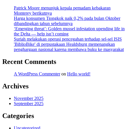
Patrick Moore menunjuk kepala pemadam kebakaran
Monterey berikutnya
Harga konsumen Tiongkok naik 0,2% pada bulan Oktober
dibandingkan tahun sebelumnya
‘Emerging threat’: Golden mussel infestation upending life in
the Delta — help isn’t coming
Suriah melakukan operasi pencegahan terhadap sel-sel ISIS
'BiblioBike' di perpustakaan Healdsburg memenangkan
penghargaan nasional karena membawa buku ke masyarakat
Recent Comments
A WordPress Commenter
on
Hello world!
Archives
November 2025
September 2025
Categories
Uncategorized