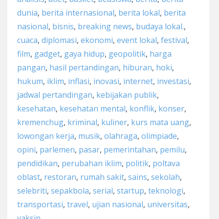
dunia
,
berita internasional
,
berita lokal
,
berita
nasional
,
bisnis
,
breaking news
,
budaya lokal.
,
cuaca
,
diplomasi
,
ekonomi
,
event lokal
,
festival
,
film
,
gadget
,
gaya hidup
,
geopolitik
,
harga
pangan
,
hasil pertandingan
,
hiburan
,
hoki
,
hukum
,
iklim
,
inflasi
,
inovasi
,
internet
,
investasi
,
jadwal pertandingan
,
kebijakan publik
,
kesehatan
,
kesehatan mental
,
konflik
,
konser
,
kremenchug
,
kriminal
,
kuliner
,
kurs mata uang
,
lowongan kerja
,
musik
,
olahraga
,
olimpiade
,
opini
,
parlemen
,
pasar
,
pemerintahan
,
pemilu
,
pendidikan
,
perubahan iklim
,
politik
,
poltava
oblast
,
restoran
,
rumah sakit
,
sains
,
sekolah
,
selebriti
,
sepakbola
,
serial
,
startup
,
teknologi
,
transportasi
,
travel
,
ujian nasional
,
universitas
,
vaksin