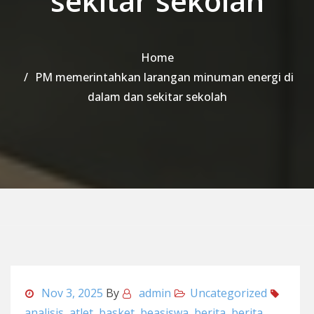
sekitar sekolah
Home
PM memerintahkan larangan minuman energi di
dalam dan sekitar sekolah
Nov 3, 2025
By
admin
Uncategorized
analisis
,
atlet
,
basket
,
beasiswa
,
berita
,
berita