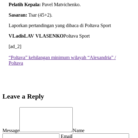
Pelatih Kepala:
Pavel Matvichenko.
Sasaran:
Tsar (45+2).
Laporkan pertandingan yang dibaca di Poltava Sport
VLadisLAV VLASENKO
Poltava Sport
[ad_2]
“Poltava” kehilangan minimum wilayah “Alexandria” /
Poltava
Leave a Reply
Message
Name
Email