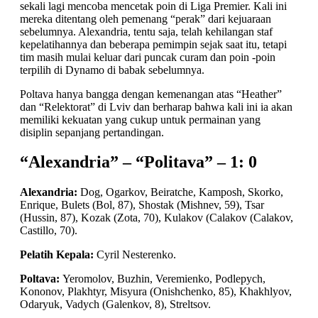
sekali lagi mencoba mencetak poin di Liga Premier. Kali ini
mereka ditentang oleh pemenang “perak” dari kejuaraan
sebelumnya. Alexandria, tentu saja, telah kehilangan staf
kepelatihannya dan beberapa pemimpin sejak saat itu, tetapi
tim masih mulai keluar dari puncak curam dan poin -poin
terpilih di Dynamo di babak sebelumnya.
Poltava hanya bangga dengan kemenangan atas “Heather”
dan “Relektorat” di Lviv dan berharap bahwa kali ini ia akan
memiliki kekuatan yang cukup untuk permainan yang
disiplin sepanjang pertandingan.
“Alexandria” – “Politava” – 1: 0
Alexandria:
Dog, Ogarkov, Beiratche, Kamposh, Skorko,
Enrique, Bulets (Bol, 87), Shostak (Mishnev, 59), Tsar
(Hussin, 87), Kozak (Zota, 70), Kulakov (Calakov (Calakov,
Castillo, 70).
Pelatih Kepala:
Cyril Nesterenko.
Poltava:
Yeromolov, Buzhin, Veremienko, Podlepych,
Kononov, Plakhtyr, Misyura (Onishchenko, 85), Khakhlyov,
Odaryuk, Vadych (Galenkov, 8), Streltsov.