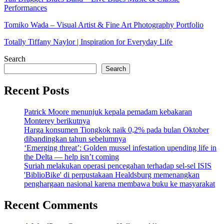
Performances
Tomiko Wada – Visual Artist & Fine Art Photography Portfolio
Totally Tiffany Naylor | Inspiration for Everyday Life
Search
Search
Recent Posts
Patrick Moore menunjuk kepala pemadam kebakaran
Monterey berikutnya
Harga konsumen Tiongkok naik 0,2% pada bulan Oktober
dibandingkan tahun sebelumnya
‘Emerging threat’: Golden mussel infestation upending life in
the Delta — help isn’t coming
Suriah melakukan operasi pencegahan terhadap sel-sel ISIS
'BiblioBike' di perpustakaan Healdsburg memenangkan
penghargaan nasional karena membawa buku ke masyarakat
Recent Comments