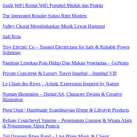
Sushi WiFi Rental WiFi Portabel Mudah dan Praktis
The Integrated Retailer Solusi Ritel Modern
Valley Choral Menghidupkan Musik Lewat Harmoni
Judi Bola
Troy Electric Co – Trusted Electricians for Safe & Reliable Power
Solutions
Panduan Lengkap Pola Hidup Dan Makan Vegetarian – GoNutss
Private Concierge & Luxury Travel Istanbul – Istanbul VIP
Le Chant des Rives – Artistic Expression Inspired by Nature
Noman Illustration – Digital Art, Character Design & Creative
Illustration
Pieni Onni | Handmade Scandinavian Home & Lifestyle Products
Refuge Courchevel Vanoise – Penginapan Gunung & Wisata Alam
di Pegunungan Alpen Prancis
Tail Dragger Blues Band – Live Blues Music & Classic