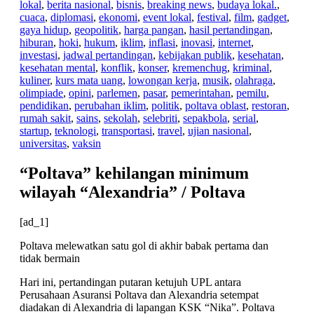
lokal
,
berita nasional
,
bisnis
,
breaking news
,
budaya lokal.
,
cuaca
,
diplomasi
,
ekonomi
,
event lokal
,
festival
,
film
,
gadget
,
gaya hidup
,
geopolitik
,
harga pangan
,
hasil pertandingan
,
hiburan
,
hoki
,
hukum
,
iklim
,
inflasi
,
inovasi
,
internet
,
investasi
,
jadwal pertandingan
,
kebijakan publik
,
kesehatan
,
kesehatan mental
,
konflik
,
konser
,
kremenchug
,
kriminal
,
kuliner
,
kurs mata uang
,
lowongan kerja
,
musik
,
olahraga
,
olimpiade
,
opini
,
parlemen
,
pasar
,
pemerintahan
,
pemilu
,
pendidikan
,
perubahan iklim
,
politik
,
poltava oblast
,
restoran
,
rumah sakit
,
sains
,
sekolah
,
selebriti
,
sepakbola
,
serial
,
startup
,
teknologi
,
transportasi
,
travel
,
ujian nasional
,
universitas
,
vaksin
“Poltava” kehilangan minimum
wilayah “Alexandria” / Poltava
[ad_1]
Poltava melewatkan satu gol di akhir babak pertama dan
tidak bermain
Hari ini, pertandingan putaran ketujuh UPL antara
Perusahaan Asuransi Poltava dan Alexandria setempat
diadakan di Alexandria di lapangan KSK “Nika”. Poltava