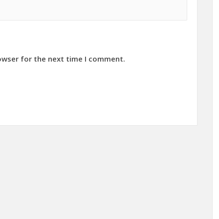
owser for the next time I comment.