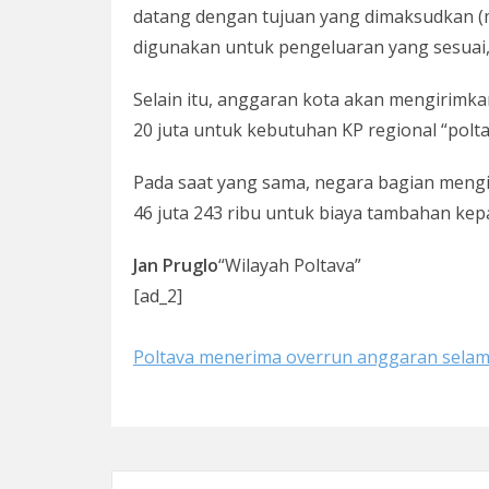
datang dengan tujuan yang dimaksudkan (mi
digunakan untuk pengeluaran yang sesuai, 
Selain itu, anggaran kota akan mengirimk
20 juta untuk kebutuhan KP regional “polt
Pada saat yang sama, negara bagian mengi
46 juta 243 ribu untuk biaya tambahan kep
Jan Pruglo
“Wilayah Poltava”
[ad_2]
Poltava menerima overrun anggaran selama 