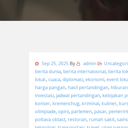
Sep 25, 2025
By
admin
Uncategor
berita dunia
,
berita internasional
,
berita lo
lokal.
,
cuaca
,
diplomasi
,
ekonomi
,
event loka
harga pangan
,
hasil pertandingan
,
hiburan
investasi
,
jadwal pertandingan
,
kebijakan p
konser
,
kremenchug
,
kriminal
,
kuliner
,
kur
olimpiade
,
opini
,
parlemen
,
pasar
,
pemerin
poltava oblast
,
restoran
,
rumah sakit
,
sains
teknologi
,
transportasi
,
travel
,
ujian nasion