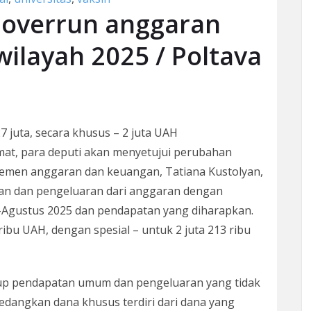
 overrun anggaran
wilayah 2025 / Poltava
 juta, secara khusus – 2 juta UAH
umat, para deputi akan menyetujui perubahan
rtemen anggaran dan keuangan, Tatiana Kustolyan,
an dan pengeluaran dari anggaran dengan
-Agustus 2025 dan pendapatan yang diharapkan.
ibu UAH, dengan spesial – untuk 2 juta 213 ribu
 pendapatan umum dan pengeluaran yang tidak
edangkan dana khusus terdiri dari dana yang