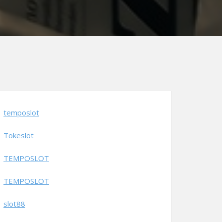
temposlot
Tokeslot
TEMPOSLOT
TEMPOSLOT
slot88