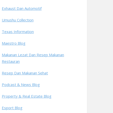
Exhaust Dan Automotif
Umushu Collection
Texas Information
Maestro Blog
Makanan Lezat Dan Resep Makanan
Restauran
Resep Dan Makanan Sehat
Podcast & News Blog
Property & Real Estate Blog
Esport Blog