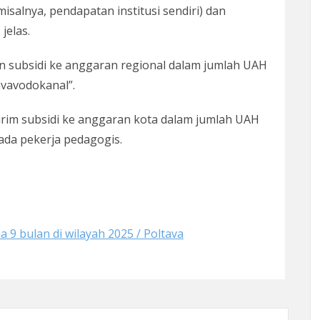
salnya, pendapatan institusi sendiri) dan
jelas.
an subsidi ke anggaran regional dalam jumlah UAH
avavodokanal”.
rim subsidi ke anggaran kota dalam jumlah UAH
ada pekerja pedagogis.
9 bulan di wilayah 2025 / Poltava