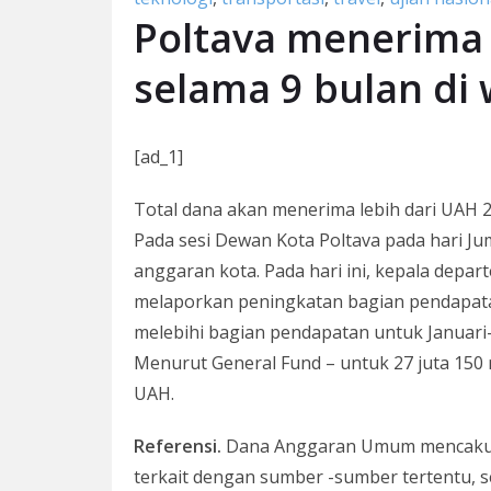
Poltava menerima
selama 9 bulan di 
[ad_1]
Total dana akan menerima lebih dari UAH 27
Pada sesi Dewan Kota Poltava pada hari J
anggaran kota. Pada hari ini, kepala depa
melaporkan peningkatan bagian pendapat
melebihi bagian pendapatan untuk Januari
Menurut General Fund – untuk 27 juta 150 r
UAH.
Referensi.
Dana Anggaran Umum mencakup
terkait dengan sumber -sumber tertentu, s