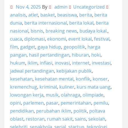
Nov 4, 2025
By
admin
Uncategorized
analisis
,
atlet
,
basket
,
beasiswa
,
berita
,
berita
dunia
,
berita internasional
,
berita lokal
,
berita
nasional
,
bisnis
,
breaking news
,
budaya lokal.
,
cuaca
,
diplomasi
,
ekonomi
,
event lokal
,
festival
,
film
,
gadget
,
gaya hidup
,
geopolitik
,
harga
pangan
,
hasil pertandingan
,
hiburan
,
hoki
,
hukum
,
iklim
,
inflasi
,
inovasi
,
internet
,
investasi
,
jadwal pertandingan
,
kebijakan publik
,
kesehatan
,
kesehatan mental
,
konflik
,
konser
,
kremenchug
,
kriminal
,
kuliner
,
kurs mata uang
,
lowongan kerja
,
musik
,
olahraga
,
olimpiade
,
opini
,
parlemen
,
pasar
,
pemerintahan
,
pemilu
,
pendidikan
,
perubahan iklim
,
politik
,
poltava
oblast
,
restoran
,
rumah sakit
,
sains
,
sekolah
,
selebriti
,
sepakbola
,
serial
,
startup
,
teknologi
,