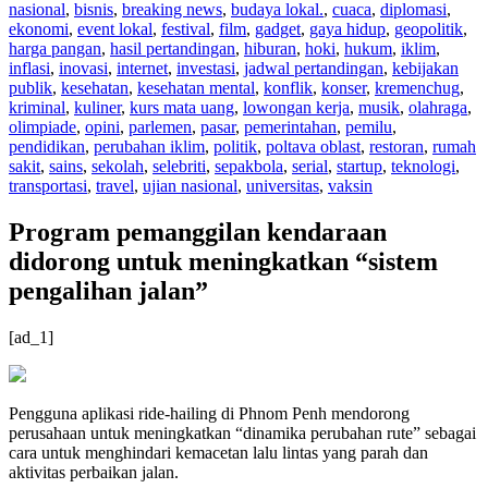
nasional
,
bisnis
,
breaking news
,
budaya lokal.
,
cuaca
,
diplomasi
,
ekonomi
,
event lokal
,
festival
,
film
,
gadget
,
gaya hidup
,
geopolitik
,
harga pangan
,
hasil pertandingan
,
hiburan
,
hoki
,
hukum
,
iklim
,
inflasi
,
inovasi
,
internet
,
investasi
,
jadwal pertandingan
,
kebijakan
publik
,
kesehatan
,
kesehatan mental
,
konflik
,
konser
,
kremenchug
,
kriminal
,
kuliner
,
kurs mata uang
,
lowongan kerja
,
musik
,
olahraga
,
olimpiade
,
opini
,
parlemen
,
pasar
,
pemerintahan
,
pemilu
,
pendidikan
,
perubahan iklim
,
politik
,
poltava oblast
,
restoran
,
rumah
sakit
,
sains
,
sekolah
,
selebriti
,
sepakbola
,
serial
,
startup
,
teknologi
,
transportasi
,
travel
,
ujian nasional
,
universitas
,
vaksin
Program pemanggilan kendaraan
didorong untuk meningkatkan “sistem
pengalihan jalan”
[ad_1]
Pengguna aplikasi ride-hailing di Phnom Penh mendorong
perusahaan untuk meningkatkan “dinamika perubahan rute” sebagai
cara untuk menghindari kemacetan lalu lintas yang parah dan
aktivitas perbaikan jalan.