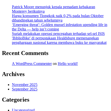
Patrick Moore menunjuk kepala pemadam kebakaran
Monterey berikutnya
Harga konsumen Tiongkok naik 0,2% pada bulan Oktober
dibandingkan tahun sebelumnya
‘Emerging threat’: Golden mussel infestation upending life in
the Delta — help isn’t coming
Suriah melakukan operasi pencegahan terhadap sel-sel ISIS
'BiblioBike' di perpustakaan Healdsburg memenangkan
penghargaan nasional karena membawa buku ke masyarakat
Recent Comments
A WordPress Commenter
on
Hello world!
Archives
November 2025
September 2025
Categories
Uncategorized