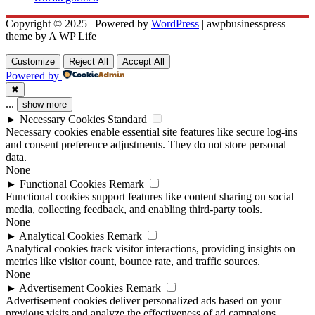
Copyright © 2025 | Powered by
WordPress
|
awpbusinesspress
theme by A WP Life
Customize
Reject All
Accept All
Powered by
✖
...
show more
►
Necessary Cookies
Standard
Necessary cookies enable essential site features like secure log-ins
and consent preference adjustments. They do not store personal
data.
None
►
Functional Cookies
Remark
Functional cookies support features like content sharing on social
media, collecting feedback, and enabling third-party tools.
None
►
Analytical Cookies
Remark
Analytical cookies track visitor interactions, providing insights on
metrics like visitor count, bounce rate, and traffic sources.
None
►
Advertisement Cookies
Remark
Advertisement cookies deliver personalized ads based on your
previous visits and analyze the effectiveness of ad campaigns.