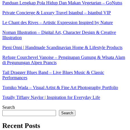
Panduan Lengkap Pola Hidup Dan Makan Vegetarian – GoNutss
Private Concierge & Luxury Travel Istanbul – Istanbul VIP
Le Chant des Rives – Artistic Expression Inspired by Nature
Noman Illustration – Digital Art, Character Design & Creative
Illustration
Pieni Onni | Handmade Scandinavian Home & Lifestyle Products
Refuge Courchevel Vanoise – Penginapan Gunung & Wisata Alam
di Pegunungan Alpen Prancis
Tail Dragger Blues Band – Live Blues Music & Classic
Performances
Tomiko Wada – Visual Artist & Fine Art Photography Portfolio
Totally Tiffany Naylor | Inspiration for Everyday Life
Search
Search
Recent Posts