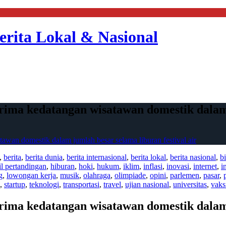
erita Lokal & Nasional
rima kedatangan wisatawan domestik dalam j
awan domestik dalam jumlah besar selama liburan festival air
,
berita
,
berita dunia
,
berita internasional
,
berita lokal
,
berita nasional
,
bi
il pertandingan
,
hiburan
,
hoki
,
hukum
,
iklim
,
inflasi
,
inovasi
,
internet
,
i
g
,
lowongan kerja
,
musik
,
olahraga
,
olimpiade
,
opini
,
parlemen
,
pasar
,
,
startup
,
teknologi
,
transportasi
,
travel
,
ujian nasional
,
universitas
,
vaks
rima kedatangan wisatawan domestik dalam j