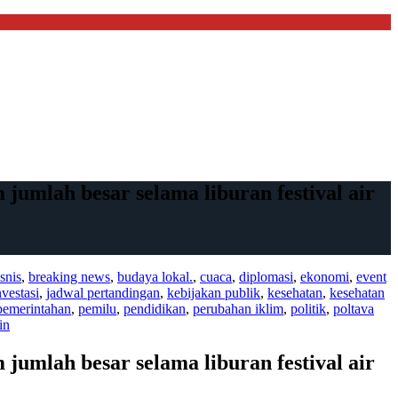
umlah besar selama liburan festival air
snis
,
breaking news
,
budaya lokal.
,
cuaca
,
diplomasi
,
ekonomi
,
event
nvestasi
,
jadwal pertandingan
,
kebijakan publik
,
kesehatan
,
kesehatan
pemerintahan
,
pemilu
,
pendidikan
,
perubahan iklim
,
politik
,
poltava
in
umlah besar selama liburan festival air