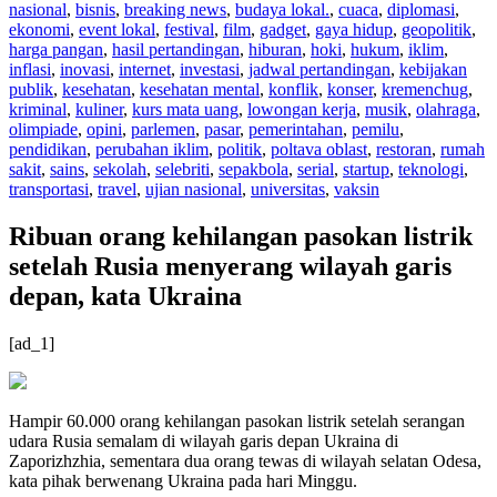
nasional
,
bisnis
,
breaking news
,
budaya lokal.
,
cuaca
,
diplomasi
,
ekonomi
,
event lokal
,
festival
,
film
,
gadget
,
gaya hidup
,
geopolitik
,
harga pangan
,
hasil pertandingan
,
hiburan
,
hoki
,
hukum
,
iklim
,
inflasi
,
inovasi
,
internet
,
investasi
,
jadwal pertandingan
,
kebijakan
publik
,
kesehatan
,
kesehatan mental
,
konflik
,
konser
,
kremenchug
,
kriminal
,
kuliner
,
kurs mata uang
,
lowongan kerja
,
musik
,
olahraga
,
olimpiade
,
opini
,
parlemen
,
pasar
,
pemerintahan
,
pemilu
,
pendidikan
,
perubahan iklim
,
politik
,
poltava oblast
,
restoran
,
rumah
sakit
,
sains
,
sekolah
,
selebriti
,
sepakbola
,
serial
,
startup
,
teknologi
,
transportasi
,
travel
,
ujian nasional
,
universitas
,
vaksin
Ribuan orang kehilangan pasokan listrik
setelah Rusia menyerang wilayah garis
depan, kata Ukraina
[ad_1]
Hampir 60.000 orang kehilangan pasokan listrik setelah serangan
udara Rusia semalam di wilayah garis depan Ukraina di
Zaporizhzhia, sementara dua orang tewas di wilayah selatan Odesa,
kata pihak berwenang Ukraina pada hari Minggu.