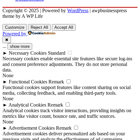
Copyright © 2025 | Powered by
WordPress
|
awpbusinesspress
theme by A WP Life
Customize
Reject All
Accept All
Powered by
✖
...
show more
►
Necessary Cookies
Standard
Necessary cookies enable essential site features like secure log-ins
and consent preference adjustments. They do not store personal
data.
None
►
Functional Cookies
Remark
Functional cookies support features like content sharing on social
media, collecting feedback, and enabling third-party tools.
None
►
Analytical Cookies
Remark
Analytical cookies track visitor interactions, providing insights on
metrics like visitor count, bounce rate, and traffic sources.
None
►
Advertisement Cookies
Remark
Advertisement cookies deliver personalized ads based on your
previous visits and analyze the effectiveness of ad campaigns.