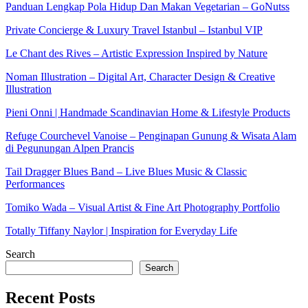
Panduan Lengkap Pola Hidup Dan Makan Vegetarian – GoNutss
Private Concierge & Luxury Travel Istanbul – Istanbul VIP
Le Chant des Rives – Artistic Expression Inspired by Nature
Noman Illustration – Digital Art, Character Design & Creative
Illustration
Pieni Onni | Handmade Scandinavian Home & Lifestyle Products
Refuge Courchevel Vanoise – Penginapan Gunung & Wisata Alam
di Pegunungan Alpen Prancis
Tail Dragger Blues Band – Live Blues Music & Classic
Performances
Tomiko Wada – Visual Artist & Fine Art Photography Portfolio
Totally Tiffany Naylor | Inspiration for Everyday Life
Search
Search
Recent Posts