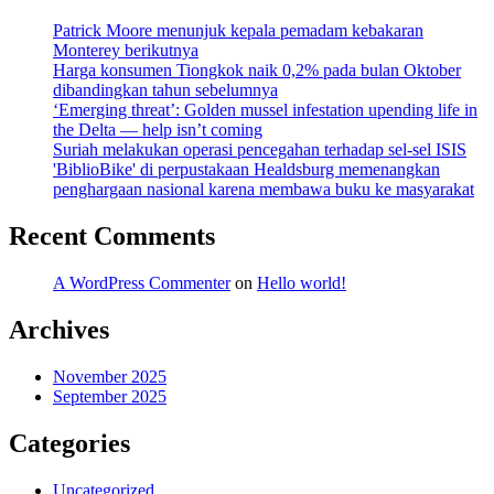
Patrick Moore menunjuk kepala pemadam kebakaran
Monterey berikutnya
Harga konsumen Tiongkok naik 0,2% pada bulan Oktober
dibandingkan tahun sebelumnya
‘Emerging threat’: Golden mussel infestation upending life in
the Delta — help isn’t coming
Suriah melakukan operasi pencegahan terhadap sel-sel ISIS
'BiblioBike' di perpustakaan Healdsburg memenangkan
penghargaan nasional karena membawa buku ke masyarakat
Recent Comments
A WordPress Commenter
on
Hello world!
Archives
November 2025
September 2025
Categories
Uncategorized