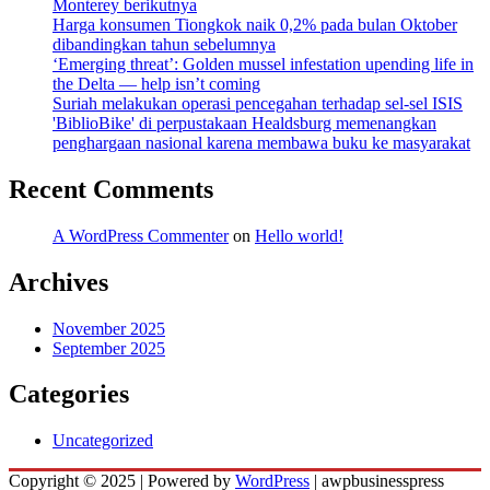
Monterey berikutnya
Harga konsumen Tiongkok naik 0,2% pada bulan Oktober
dibandingkan tahun sebelumnya
‘Emerging threat’: Golden mussel infestation upending life in
the Delta — help isn’t coming
Suriah melakukan operasi pencegahan terhadap sel-sel ISIS
'BiblioBike' di perpustakaan Healdsburg memenangkan
penghargaan nasional karena membawa buku ke masyarakat
Recent Comments
A WordPress Commenter
on
Hello world!
Archives
November 2025
September 2025
Categories
Uncategorized
Copyright © 2025 | Powered by
WordPress
|
awpbusinesspress