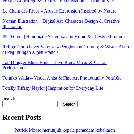
Private Concierge & Luxury Travel Istanbul – Istanbul VIP
Le Chant des Rives – Artistic Expression Inspired by Nature
Noman Illustration – Digital Art, Character Design & Creative
Illustration
Pieni Onni | Handmade Scandinavian Home & Lifestyle Products
Refuge Courchevel Vanoise – Penginapan Gunung & Wisata Alam
di Pegunungan Alpen Prancis
Tail Dragger Blues Band – Live Blues Music & Classic
Performances
Tomiko Wada – Visual Artist & Fine Art Photography Portfolio
Totally Tiffany Naylor | Inspiration for Everyday Life
Search
Search
Recent Posts
Patrick Moore menunjuk kepala pemadam kebakaran