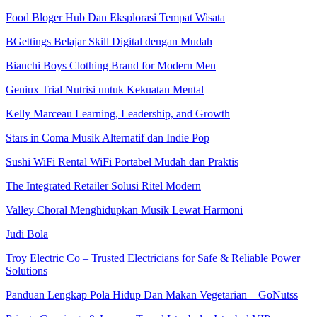
Food Bloger Hub Dan Eksplorasi Tempat Wisata
BGettings Belajar Skill Digital dengan Mudah
Bianchi Boys Clothing Brand for Modern Men
Geniux Trial Nutrisi untuk Kekuatan Mental
Kelly Marceau Learning, Leadership, and Growth
Stars in Coma Musik Alternatif dan Indie Pop
Sushi WiFi Rental WiFi Portabel Mudah dan Praktis
The Integrated Retailer Solusi Ritel Modern
Valley Choral Menghidupkan Musik Lewat Harmoni
Judi Bola
Troy Electric Co – Trusted Electricians for Safe & Reliable Power
Solutions
Panduan Lengkap Pola Hidup Dan Makan Vegetarian – GoNutss