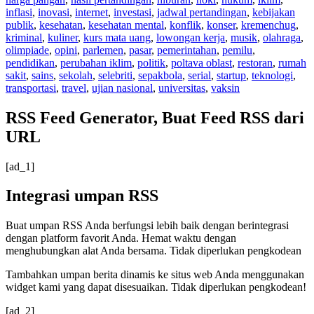
inflasi
,
inovasi
,
internet
,
investasi
,
jadwal pertandingan
,
kebijakan
publik
,
kesehatan
,
kesehatan mental
,
konflik
,
konser
,
kremenchug
,
kriminal
,
kuliner
,
kurs mata uang
,
lowongan kerja
,
musik
,
olahraga
,
olimpiade
,
opini
,
parlemen
,
pasar
,
pemerintahan
,
pemilu
,
pendidikan
,
perubahan iklim
,
politik
,
poltava oblast
,
restoran
,
rumah
sakit
,
sains
,
sekolah
,
selebriti
,
sepakbola
,
serial
,
startup
,
teknologi
,
transportasi
,
travel
,
ujian nasional
,
universitas
,
vaksin
RSS Feed Generator, Buat Feed RSS dari
URL
[ad_1]
Integrasi umpan RSS
Buat umpan RSS Anda berfungsi lebih baik dengan berintegrasi
dengan platform favorit Anda. Hemat waktu dengan
menghubungkan alat Anda bersama. Tidak diperlukan pengkodean
Tambahkan umpan berita dinamis ke situs web Anda menggunakan
widget kami yang dapat disesuaikan. Tidak diperlukan pengkodean!
[ad_2]