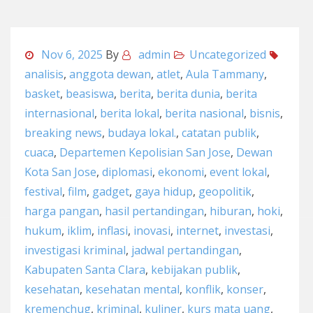
Nov 6, 2025
By
admin
Uncategorized
analisis
,
anggota dewan
,
atlet
,
Aula Tammany
,
basket
,
beasiswa
,
berita
,
berita dunia
,
berita
internasional
,
berita lokal
,
berita nasional
,
bisnis
,
breaking news
,
budaya lokal.
,
catatan publik
,
cuaca
,
Departemen Kepolisian San Jose
,
Dewan
Kota San Jose
,
diplomasi
,
ekonomi
,
event lokal
,
festival
,
film
,
gadget
,
gaya hidup
,
geopolitik
,
harga pangan
,
hasil pertandingan
,
hiburan
,
hoki
,
hukum
,
iklim
,
inflasi
,
inovasi
,
internet
,
investasi
,
investigasi kriminal
,
jadwal pertandingan
,
Kabupaten Santa Clara
,
kebijakan publik
,
kesehatan
,
kesehatan mental
,
konflik
,
konser
,
kremenchug
,
kriminal
,
kuliner
,
kurs mata uang
,