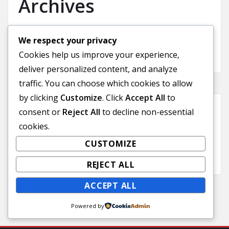
Archives
November 2025
We respect your privacy
September 2025
Cookies help us improve your experience,
deliver personalized content, and analyze
traffic. You can choose which cookies to allow
by clicking
Customize
. Click
Accept All
to
consent or
Reject All
to decline non-essential
Categories
cookies.
CUSTOMIZE
Uncategorized
REJECT ALL
ACCEPT ALL
Powered by