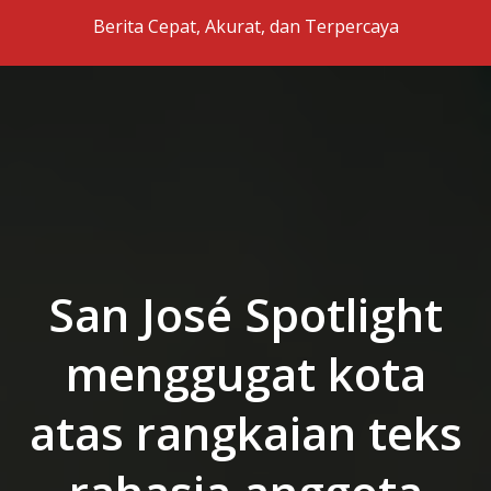
Skip to the content
Berita Cepat, Akurat, dan Terpercaya
San José Spotlight
menggugat kota
atas rangkaian teks