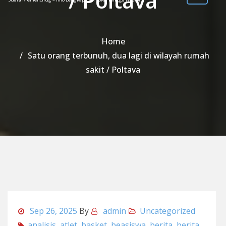
/ Poltava
Home
Satu orang terbunuh, dua lagi di wilayah rumah
sakit / Poltava
Sep 26, 2025
By
admin
Uncategorized
analisis
,
atlet
,
basket
,
beasiswa
,
berita
,
berita