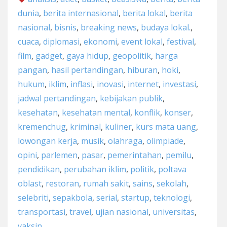
dunia
,
berita internasional
,
berita lokal
,
berita
nasional
,
bisnis
,
breaking news
,
budaya lokal.
,
cuaca
,
diplomasi
,
ekonomi
,
event lokal
,
festival
,
film
,
gadget
,
gaya hidup
,
geopolitik
,
harga
pangan
,
hasil pertandingan
,
hiburan
,
hoki
,
hukum
,
iklim
,
inflasi
,
inovasi
,
internet
,
investasi
,
jadwal pertandingan
,
kebijakan publik
,
kesehatan
,
kesehatan mental
,
konflik
,
konser
,
kremenchug
,
kriminal
,
kuliner
,
kurs mata uang
,
lowongan kerja
,
musik
,
olahraga
,
olimpiade
,
opini
,
parlemen
,
pasar
,
pemerintahan
,
pemilu
,
pendidikan
,
perubahan iklim
,
politik
,
poltava
oblast
,
restoran
,
rumah sakit
,
sains
,
sekolah
,
selebriti
,
sepakbola
,
serial
,
startup
,
teknologi
,
transportasi
,
travel
,
ujian nasional
,
universitas
,
vaksin