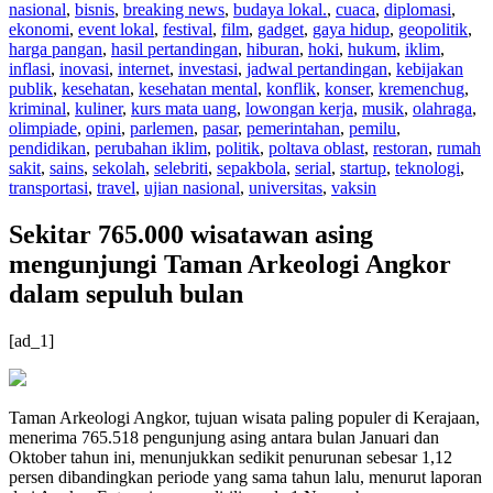
nasional
,
bisnis
,
breaking news
,
budaya lokal.
,
cuaca
,
diplomasi
,
ekonomi
,
event lokal
,
festival
,
film
,
gadget
,
gaya hidup
,
geopolitik
,
harga pangan
,
hasil pertandingan
,
hiburan
,
hoki
,
hukum
,
iklim
,
inflasi
,
inovasi
,
internet
,
investasi
,
jadwal pertandingan
,
kebijakan
publik
,
kesehatan
,
kesehatan mental
,
konflik
,
konser
,
kremenchug
,
kriminal
,
kuliner
,
kurs mata uang
,
lowongan kerja
,
musik
,
olahraga
,
olimpiade
,
opini
,
parlemen
,
pasar
,
pemerintahan
,
pemilu
,
pendidikan
,
perubahan iklim
,
politik
,
poltava oblast
,
restoran
,
rumah
sakit
,
sains
,
sekolah
,
selebriti
,
sepakbola
,
serial
,
startup
,
teknologi
,
transportasi
,
travel
,
ujian nasional
,
universitas
,
vaksin
Sekitar 765.000 wisatawan asing
mengunjungi Taman Arkeologi Angkor
dalam sepuluh bulan
[ad_1]
Taman Arkeologi Angkor, tujuan wisata paling populer di Kerajaan,
menerima 765.518 pengunjung asing antara bulan Januari dan
Oktober tahun ini, menunjukkan sedikit penurunan sebesar 1,12
persen dibandingkan periode yang sama tahun lalu, menurut laporan