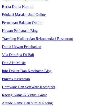
Berita Dunia Hari ini
Edukasi Masalah Judi Online
Permainan Balapan Online
Hewan Peliharaan Blog
Traveling Kuliner dan Rekomendasi Restaurant
Dunia Hewan Peliaharaan
Vila Dan Spa Di Bali
Dan Alat Music
Info Dokter Dan Kesehatan Blog
Praktek Kesehatan
Hardware Dan SoftWare Komputer
Racing Game & Virtual Game
Arcade Game Dan Virtual Racing