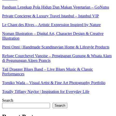
Panduan Lengkap Pola Hidup Dan Makan Vegetarian – GoNutss
Private Concierge & Luxury Travel Istanbul – Istanbul VIP
Le Chant des Rives – Artistic Expression Inspired by Nature
Noman Illustration – Digital Art, Character Design & Creative
Illustration
Pieni Onni | Handmade Scandinavian Home & Lifestyle Products
Refuge Courchevel Vanoise – Penginapan Gunung & Wisata Alam
di Pegunungan Alpen Prancis
Tail Dragger Blues Band – Live Blues Music & Classic
Performances
Tomiko Wada – Visual Artist & Fine Art Photography Portfolio
Totally Tiffany Naylor | Inspiration for Everyday Life
Search
Search