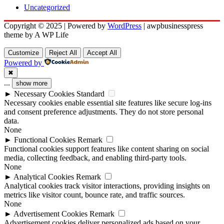
Uncategorized
Copyright © 2025 | Powered by
WordPress
|
awpbusinesspress
theme by A WP Life
Customize
Reject All
Accept All
Powered by
✖
...
show more
►
Necessary Cookies
Standard
Necessary cookies enable essential site features like secure log-ins
and consent preference adjustments. They do not store personal
data.
None
►
Functional Cookies
Remark
Functional cookies support features like content sharing on social
media, collecting feedback, and enabling third-party tools.
None
►
Analytical Cookies
Remark
Analytical cookies track visitor interactions, providing insights on
metrics like visitor count, bounce rate, and traffic sources.
None
►
Advertisement Cookies
Remark
Advertisement cookies deliver personalized ads based on your