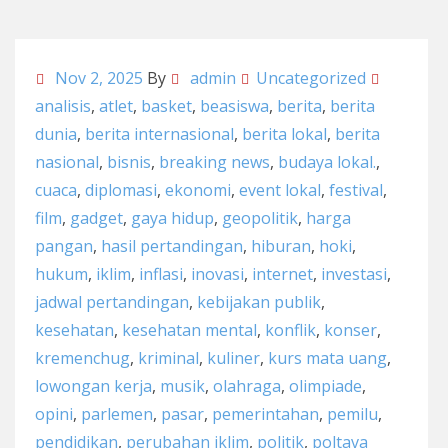
Nov 2, 2025
By
admin
Uncategorized
analisis
,
atlet
,
basket
,
beasiswa
,
berita
,
berita
dunia
,
berita internasional
,
berita lokal
,
berita
nasional
,
bisnis
,
breaking news
,
budaya lokal.
,
cuaca
,
diplomasi
,
ekonomi
,
event lokal
,
festival
,
film
,
gadget
,
gaya hidup
,
geopolitik
,
harga
pangan
,
hasil pertandingan
,
hiburan
,
hoki
,
hukum
,
iklim
,
inflasi
,
inovasi
,
internet
,
investasi
,
jadwal pertandingan
,
kebijakan publik
,
kesehatan
,
kesehatan mental
,
konflik
,
konser
,
kremenchug
,
kriminal
,
kuliner
,
kurs mata uang
,
lowongan kerja
,
musik
,
olahraga
,
olimpiade
,
opini
,
parlemen
,
pasar
,
pemerintahan
,
pemilu
,
pendidikan
,
perubahan iklim
,
politik
,
poltava