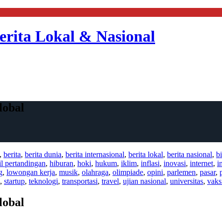
erita Lokal & Nasional
lobal
,
berita
,
berita dunia
,
berita internasional
,
berita lokal
,
berita nasional
,
bi
il pertandingan
,
hiburan
,
hoki
,
hukum
,
iklim
,
inflasi
,
inovasi
,
internet
,
i
g
,
lowongan kerja
,
musik
,
olahraga
,
olimpiade
,
opini
,
parlemen
,
pasar
,
,
startup
,
teknologi
,
transportasi
,
travel
,
ujian nasional
,
universitas
,
vaks
lobal