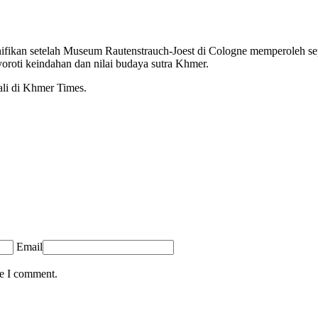
gnifikan setelah Museum Rautenstrauch-Joest di Cologne memperoleh s
oti keindahan dan nilai budaya sutra Khmer.
ali di Khmer Times.
Email
me I comment.