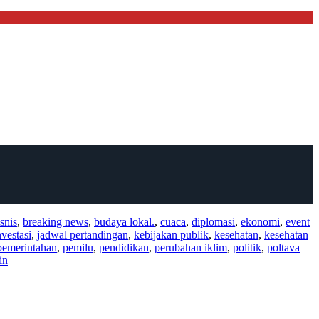
snis
,
breaking news
,
budaya lokal.
,
cuaca
,
diplomasi
,
ekonomi
,
event
nvestasi
,
jadwal pertandingan
,
kebijakan publik
,
kesehatan
,
kesehatan
pemerintahan
,
pemilu
,
pendidikan
,
perubahan iklim
,
politik
,
poltava
in