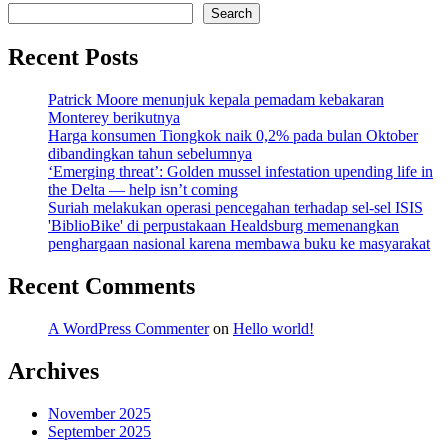
Search
Recent Posts
Patrick Moore menunjuk kepala pemadam kebakaran
Monterey berikutnya
Harga konsumen Tiongkok naik 0,2% pada bulan Oktober
dibandingkan tahun sebelumnya
‘Emerging threat’: Golden mussel infestation upending life in
the Delta — help isn’t coming
Suriah melakukan operasi pencegahan terhadap sel-sel ISIS
'BiblioBike' di perpustakaan Healdsburg memenangkan
penghargaan nasional karena membawa buku ke masyarakat
Recent Comments
A WordPress Commenter
on
Hello world!
Archives
November 2025
September 2025