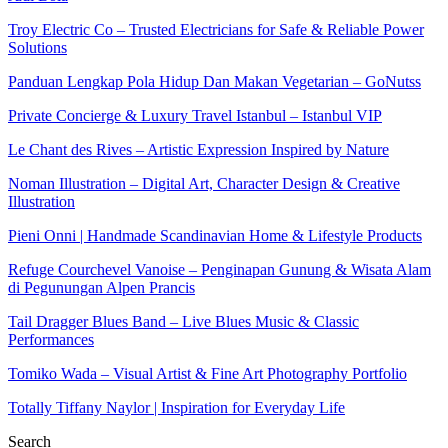
Troy Electric Co – Trusted Electricians for Safe & Reliable Power
Solutions
Panduan Lengkap Pola Hidup Dan Makan Vegetarian – GoNutss
Private Concierge & Luxury Travel Istanbul – Istanbul VIP
Le Chant des Rives – Artistic Expression Inspired by Nature
Noman Illustration – Digital Art, Character Design & Creative
Illustration
Pieni Onni | Handmade Scandinavian Home & Lifestyle Products
Refuge Courchevel Vanoise – Penginapan Gunung & Wisata Alam
di Pegunungan Alpen Prancis
Tail Dragger Blues Band – Live Blues Music & Classic
Performances
Tomiko Wada – Visual Artist & Fine Art Photography Portfolio
Totally Tiffany Naylor | Inspiration for Everyday Life
Search