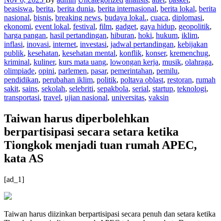
beasiswa
,
berita
,
berita dunia
,
berita internasional
,
berita lokal
,
berita
nasional
,
bisnis
,
breaking news
,
budaya lokal.
,
cuaca
,
diplomasi
,
ekonomi
,
event lokal
,
festival
,
film
,
gadget
,
gaya hidup
,
geopolitik
,
harga pangan
,
hasil pertandingan
,
hiburan
,
hoki
,
hukum
,
iklim
,
inflasi
,
inovasi
,
internet
,
investasi
,
jadwal pertandingan
,
kebijakan
publik
,
kesehatan
,
kesehatan mental
,
konflik
,
konser
,
kremenchug
,
kriminal
,
kuliner
,
kurs mata uang
,
lowongan kerja
,
musik
,
olahraga
,
olimpiade
,
opini
,
parlemen
,
pasar
,
pemerintahan
,
pemilu
,
pendidikan
,
perubahan iklim
,
politik
,
poltava oblast
,
restoran
,
rumah
sakit
,
sains
,
sekolah
,
selebriti
,
sepakbola
,
serial
,
startup
,
teknologi
,
transportasi
,
travel
,
ujian nasional
,
universitas
,
vaksin
Taiwan harus diperbolehkan
berpartisipasi secara setara ketika
Tiongkok menjadi tuan rumah APEC,
kata AS
[ad_1]
Taiwan harus diizinkan berpartisipasi secara penuh dan setara ketika