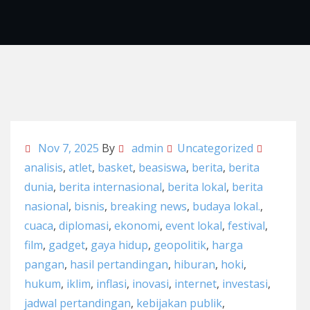
Nov 7, 2025
By
admin
Uncategorized
analisis
,
atlet
,
basket
,
beasiswa
,
berita
,
berita
dunia
,
berita internasional
,
berita lokal
,
berita
nasional
,
bisnis
,
breaking news
,
budaya lokal.
,
cuaca
,
diplomasi
,
ekonomi
,
event lokal
,
festival
,
film
,
gadget
,
gaya hidup
,
geopolitik
,
harga
pangan
,
hasil pertandingan
,
hiburan
,
hoki
,
hukum
,
iklim
,
inflasi
,
inovasi
,
internet
,
investasi
,
jadwal pertandingan
,
kebijakan publik
,