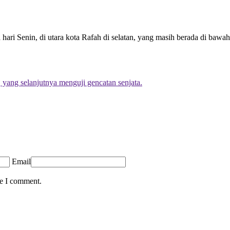
ari Senin, di utara kota Rafah di selatan, yang masih berada di bawah 
 yang selanjutnya menguji gencatan senjata.
Email
me I comment.