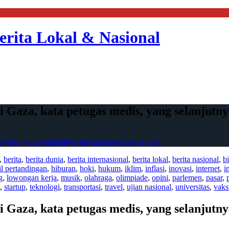
erita Lokal & Nasional
 Gaza, kata petugas medis, yang selanjutny
medis, yang selanjutnya menguji gencatan senjata.
,
berita
,
berita dunia
,
berita internasional
,
berita lokal
,
berita nasional
,
bi
il pertandingan
,
hiburan
,
hoki
,
hukum
,
iklim
,
inflasi
,
inovasi
,
internet
,
i
g
,
lowongan kerja
,
musik
,
olahraga
,
olimpiade
,
opini
,
parlemen
,
pasar
,
,
startup
,
teknologi
,
transportasi
,
travel
,
ujian nasional
,
universitas
,
vaks
 Gaza, kata petugas medis, yang selanjutny