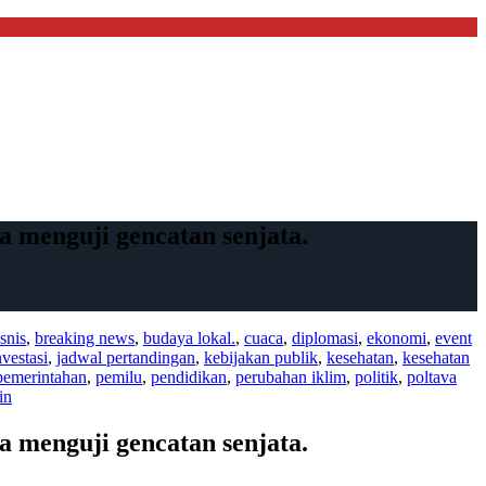
a menguji gencatan senjata.
snis
,
breaking news
,
budaya lokal.
,
cuaca
,
diplomasi
,
ekonomi
,
event
nvestasi
,
jadwal pertandingan
,
kebijakan publik
,
kesehatan
,
kesehatan
pemerintahan
,
pemilu
,
pendidikan
,
perubahan iklim
,
politik
,
poltava
in
a menguji gencatan senjata.