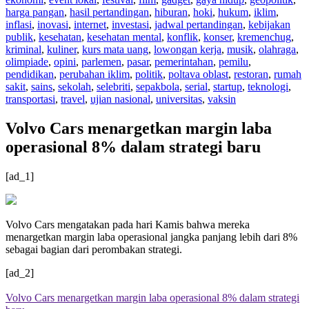
harga pangan
,
hasil pertandingan
,
hiburan
,
hoki
,
hukum
,
iklim
,
inflasi
,
inovasi
,
internet
,
investasi
,
jadwal pertandingan
,
kebijakan
publik
,
kesehatan
,
kesehatan mental
,
konflik
,
konser
,
kremenchug
,
kriminal
,
kuliner
,
kurs mata uang
,
lowongan kerja
,
musik
,
olahraga
,
olimpiade
,
opini
,
parlemen
,
pasar
,
pemerintahan
,
pemilu
,
pendidikan
,
perubahan iklim
,
politik
,
poltava oblast
,
restoran
,
rumah
sakit
,
sains
,
sekolah
,
selebriti
,
sepakbola
,
serial
,
startup
,
teknologi
,
transportasi
,
travel
,
ujian nasional
,
universitas
,
vaksin
Volvo Cars menargetkan margin laba
operasional 8% dalam strategi baru
[ad_1]
Volvo Cars mengatakan pada hari Kamis bahwa mereka
menargetkan margin laba operasional jangka panjang lebih dari 8%
sebagai bagian dari perombakan strategi.
[ad_2]
Volvo Cars menargetkan margin laba operasional 8% dalam strategi