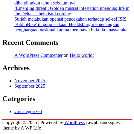
dibandingkan tahun sebelumnya
‘Emerging threat’: Golden mussel infestation upending life in
the Delta — help isn’t coming
Suriah melakukan operasi pencegahan terhadap sel-sel ISIS
'BiblioBike' di perpustakaan Healdsburg memenangkan
penghargaan nasional karena membawa buku ke masyarakat
Recent Comments
A WordPress Commenter
on
Hello world!
Archives
November 2025
September 2025
Categories
Uncategorized
Copyright © 2025 | Powered by
WordPress
|
awpbusinesspress
theme by A WP Life