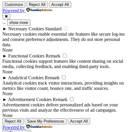
Customize
Reject All
Accept All
Powered by
✖
...
show more
►
Necessary Cookies
Standard
Necessary cookies enable essential site features like secure log-ins
and consent preference adjustments. They do not store personal
data.
None
►
Functional Cookies
Remark
Functional cookies support features like content sharing on social
media, collecting feedback, and enabling third-party tools.
None
►
Analytical Cookies
Remark
Analytical cookies track visitor interactions, providing insights on
metrics like visitor count, bounce rate, and traffic sources.
None
►
Advertisement Cookies
Remark
Advertisement cookies deliver personalized ads based on your
previous visits and analyze the effectiveness of ad campaigns.
None
Reject All
Save My Preferences
Accept All
Powered by