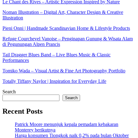
Le Chant des Rives – Artistic Expression Inspired by Nature
Noman Illustration – Digital Art, Character Design & Creative
Illustration
Pieni Onni | Handmade Scandinavian Home & Lifestyle Products
Refuge Courchevel Vanoise – Penginapan Gunung & Wisata Alam
di Pegunungan Alpen Prancis
Tail Dragger Blues Band – Live Blues Music & Classic
Performances
Tomiko Wada – Visual Artist & Fine Art Photography Portfolio
Totally Tiffany Naylor | Inspiration for Everyday Life
Search
Search
Recent Posts
Patrick Moore menunjuk kepala pemadam kebakaran
Monterey berikutnya
Harga konsumen Tiongkok naik 0,2% pada bulan Oktober