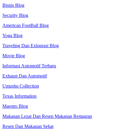
Bisnis Blog
Security Blog
American FootBall Blog
Yoga Blog
Traveling Dan Exloprasi Blog
Movie Blog
Informasi Automotif Terbaru
Exhaust Dan Automotif
Umushu Collection
Texas Information
Maestro Blog
Makanan Lezat Dan Resep Makanan Restauran
Resep Dan Makanan Sehat