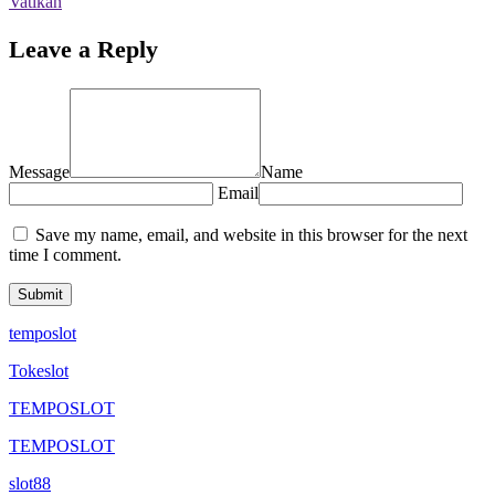
Vatikan
Leave a Reply
Message
Name
Email
Save my name, email, and website in this browser for the next
time I comment.
temposlot
Tokeslot
TEMPOSLOT
TEMPOSLOT
slot88