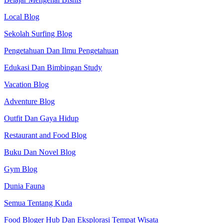
Local Blog
Sekolah Surfing Blog
Pengetahuan Dan Ilmu Pengetahuan
Edukasi Dan Bimbingan Study
Vacation Blog
Adventure Blog
Outfit Dan Gaya Hidup
Restaurant and Food Blog
Buku Dan Novel Blog
Gym Blog
Dunia Fauna
Semua Tentang Kuda
Food Bloger Hub Dan Eksplorasi Tempat Wisata