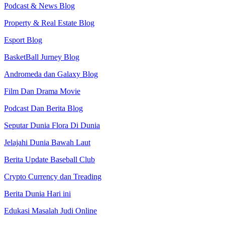
Podcast & News Blog
Property & Real Estate Blog
Esport Blog
BasketBall Jurney Blog
Andromeda dan Galaxy Blog
Film Dan Drama Movie
Podcast Dan Berita Blog
Seputar Dunia Flora Di Dunia
Jelajahi Dunia Bawah Laut
Berita Update Baseball Club
Crypto Currency dan Treading
Berita Dunia Hari ini
Edukasi Masalah Judi Online