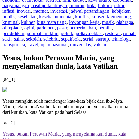
harga pangan
,
hasil pertandingan
,
hiburan
,
hoki
,
hukum
,
iklim
,
inflasi
,
inovasi
,
internet
,
investasi
,
jadwal pertandingan
,
kebijakan
publik
,
kesehatan
,
kesehatan mental
,
konflik
,
konser
,
kremenchug
,
kriminal
,
kuliner
,
kurs mata uang
,
lowongan kerja
,
musik
,
olahraga
,
olimpiade
,
opini
,
parlemen
,
pasar
,
pemerintahan
,
pemilu
,
pendidikan
,
perubahan iklim
,
politik
,
poltava oblast
,
restoran
,
rumah
sakit
,
sains
,
sekolah
,
selebriti
,
sepakbola
,
serial
,
startup
,
teknologi
,
transportasi
,
travel
,
ujian nasional
,
universitas
,
vaksin
Yesus, bukan Perawan Maria, yang
menyelamatkan dunia, kata Vatikan
[ad_1]
Yesus mungkin telah mendengar kata-kata bijak dari ibu-Nya,
Maria, tetapi ibu-Nya tidak membantunya menyelamatkan dunia
dari kutukan, kata Vatikan pada hari Selasa.
[ad_2]
Yesus, bukan Perawan Maria, yang menyelamatkan dunia, kata