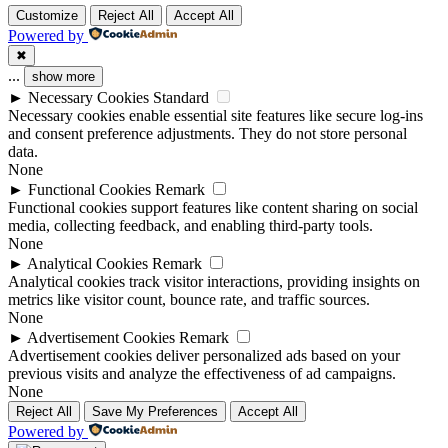
Customize
Reject All
Accept All
Powered by
✖
...
show more
►
Necessary Cookies
Standard
Necessary cookies enable essential site features like secure log-ins
and consent preference adjustments. They do not store personal
data.
None
►
Functional Cookies
Remark
Functional cookies support features like content sharing on social
media, collecting feedback, and enabling third-party tools.
None
►
Analytical Cookies
Remark
Analytical cookies track visitor interactions, providing insights on
metrics like visitor count, bounce rate, and traffic sources.
None
►
Advertisement Cookies
Remark
Advertisement cookies deliver personalized ads based on your
previous visits and analyze the effectiveness of ad campaigns.
None
Reject All
Save My Preferences
Accept All
Powered by