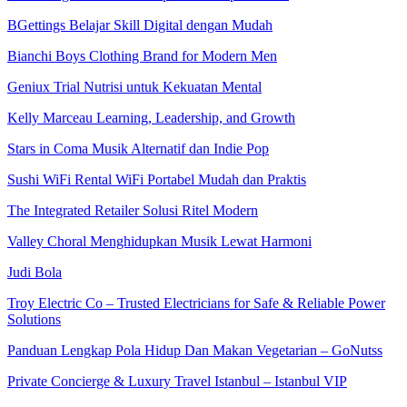
BGettings Belajar Skill Digital dengan Mudah
Bianchi Boys Clothing Brand for Modern Men
Geniux Trial Nutrisi untuk Kekuatan Mental
Kelly Marceau Learning, Leadership, and Growth
Stars in Coma Musik Alternatif dan Indie Pop
Sushi WiFi Rental WiFi Portabel Mudah dan Praktis
The Integrated Retailer Solusi Ritel Modern
Valley Choral Menghidupkan Musik Lewat Harmoni
Judi Bola
Troy Electric Co – Trusted Electricians for Safe & Reliable Power
Solutions
Panduan Lengkap Pola Hidup Dan Makan Vegetarian – GoNutss
Private Concierge & Luxury Travel Istanbul – Istanbul VIP