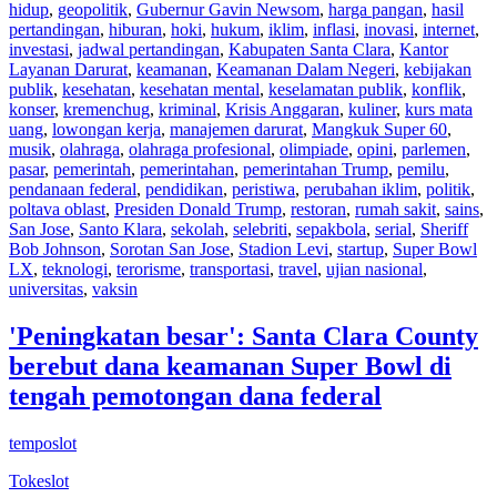
hidup
,
geopolitik
,
Gubernur Gavin Newsom
,
harga pangan
,
hasil
pertandingan
,
hiburan
,
hoki
,
hukum
,
iklim
,
inflasi
,
inovasi
,
internet
,
investasi
,
jadwal pertandingan
,
Kabupaten Santa Clara
,
Kantor
Layanan Darurat
,
keamanan
,
Keamanan Dalam Negeri
,
kebijakan
publik
,
kesehatan
,
kesehatan mental
,
keselamatan publik
,
konflik
,
konser
,
kremenchug
,
kriminal
,
Krisis Anggaran
,
kuliner
,
kurs mata
uang
,
lowongan kerja
,
manajemen darurat
,
Mangkuk Super 60
,
musik
,
olahraga
,
olahraga profesional
,
olimpiade
,
opini
,
parlemen
,
pasar
,
pemerintah
,
pemerintahan
,
pemerintahan Trump
,
pemilu
,
pendanaan federal
,
pendidikan
,
peristiwa
,
perubahan iklim
,
politik
,
poltava oblast
,
Presiden Donald Trump
,
restoran
,
rumah sakit
,
sains
,
San Jose
,
Santo Klara
,
sekolah
,
selebriti
,
sepakbola
,
serial
,
Sheriff
Bob Johnson
,
Sorotan San Jose
,
Stadion Levi
,
startup
,
Super Bowl
LX
,
teknologi
,
terorisme
,
transportasi
,
travel
,
ujian nasional
,
universitas
,
vaksin
'Peningkatan besar': Santa Clara County
berebut dana keamanan Super Bowl di
tengah pemotongan dana federal
temposlot
Tokeslot