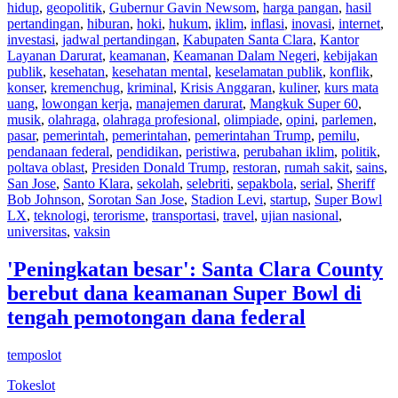
hidup
,
geopolitik
,
Gubernur Gavin Newsom
,
harga pangan
,
hasil
pertandingan
,
hiburan
,
hoki
,
hukum
,
iklim
,
inflasi
,
inovasi
,
internet
,
investasi
,
jadwal pertandingan
,
Kabupaten Santa Clara
,
Kantor
Layanan Darurat
,
keamanan
,
Keamanan Dalam Negeri
,
kebijakan
publik
,
kesehatan
,
kesehatan mental
,
keselamatan publik
,
konflik
,
konser
,
kremenchug
,
kriminal
,
Krisis Anggaran
,
kuliner
,
kurs mata
uang
,
lowongan kerja
,
manajemen darurat
,
Mangkuk Super 60
,
musik
,
olahraga
,
olahraga profesional
,
olimpiade
,
opini
,
parlemen
,
pasar
,
pemerintah
,
pemerintahan
,
pemerintahan Trump
,
pemilu
,
pendanaan federal
,
pendidikan
,
peristiwa
,
perubahan iklim
,
politik
,
poltava oblast
,
Presiden Donald Trump
,
restoran
,
rumah sakit
,
sains
,
San Jose
,
Santo Klara
,
sekolah
,
selebriti
,
sepakbola
,
serial
,
Sheriff
Bob Johnson
,
Sorotan San Jose
,
Stadion Levi
,
startup
,
Super Bowl
LX
,
teknologi
,
terorisme
,
transportasi
,
travel
,
ujian nasional
,
universitas
,
vaksin
'Peningkatan besar': Santa Clara County
berebut dana keamanan Super Bowl di
tengah pemotongan dana federal
temposlot
Tokeslot