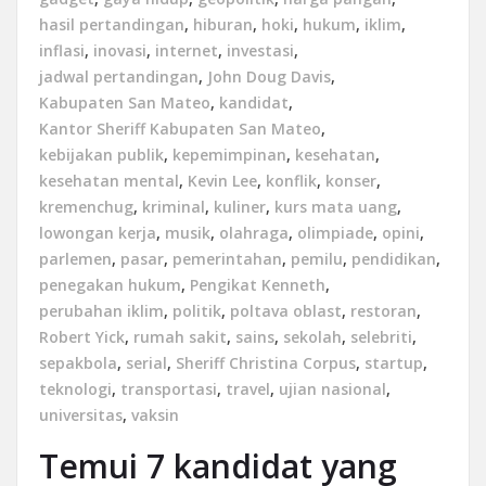
hasil pertandingan
,
hiburan
,
hoki
,
hukum
,
iklim
,
inflasi
,
inovasi
,
internet
,
investasi
,
jadwal pertandingan
,
John Doug Davis
,
Kabupaten San Mateo
,
kandidat
,
Kantor Sheriff Kabupaten San Mateo
,
kebijakan publik
,
kepemimpinan
,
kesehatan
,
kesehatan mental
,
Kevin Lee
,
konflik
,
konser
,
kremenchug
,
kriminal
,
kuliner
,
kurs mata uang
,
lowongan kerja
,
musik
,
olahraga
,
olimpiade
,
opini
,
parlemen
,
pasar
,
pemerintahan
,
pemilu
,
pendidikan
,
penegakan hukum
,
Pengikat Kenneth
,
perubahan iklim
,
politik
,
poltava oblast
,
restoran
,
Robert Yick
,
rumah sakit
,
sains
,
sekolah
,
selebriti
,
sepakbola
,
serial
,
Sheriff Christina Corpus
,
startup
,
teknologi
,
transportasi
,
travel
,
ujian nasional
,
universitas
,
vaksin
Temui 7 kandidat yang