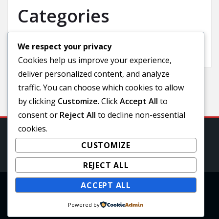
Categories
We respect your privacy
Uncategorized
Cookies help us improve your experience,
deliver personalized content, and analyze
traffic. You can choose which cookies to allow
by clicking
Customize
. Click
Accept All
to
consent or
Reject All
to decline non-essential
cookies.
CUSTOMIZE
REJECT ALL
ACCEPT ALL
Copyright © 2025 | Powered by
WordPress
|
Powered by
awpbusinesspress theme by A WP Life