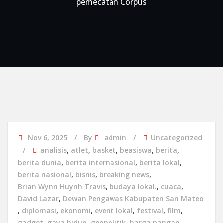
pemecatan Corpus
Nov 6, 2025
By
admin
Uncategorized
analisis
,
atlet
,
basket
,
beasiswa
,
berita
,
berita dunia
,
berita internasional
,
berita lokal
,
berita nasional
,
bisnis
,
breaking news
,
Brian Wynn Huynh Travis
,
budaya lokal.
,
cuaca
,
David Lazar
,
Dewan Pengawas Kabupaten San Mateo
,
diplomasi
,
ekonomi
,
event lokal
,
festival
,
film
,
gadget
,
gaya hidup
,
geopolitik
,
harga pangan
,