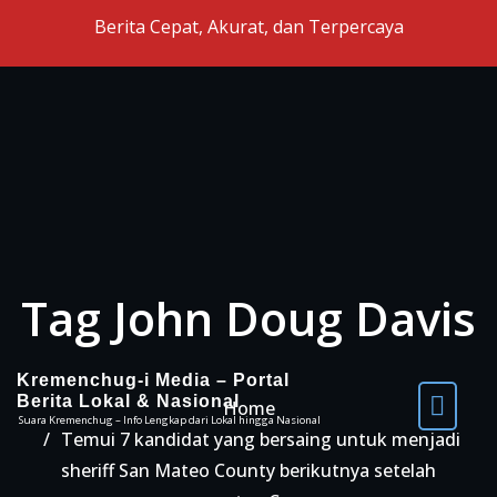
Skip to the content
Berita Cepat, Akurat, dan Terpercaya
Tag John Doug Davis
Kremenchug-i Media – Portal
Berita Lokal & Nasional
Home
Suara Kremenchug – Info Lengkap dari Lokal hingga Nasional
Temui 7 kandidat yang bersaing untuk menjadi
sheriff San Mateo County berikutnya setelah