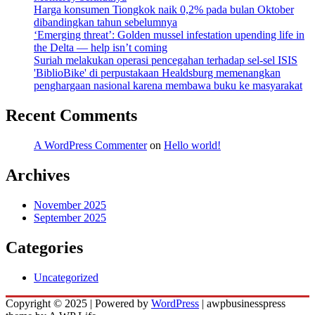
Harga konsumen Tiongkok naik 0,2% pada bulan Oktober
dibandingkan tahun sebelumnya
‘Emerging threat’: Golden mussel infestation upending life in
the Delta — help isn’t coming
Suriah melakukan operasi pencegahan terhadap sel-sel ISIS
'BiblioBike' di perpustakaan Healdsburg memenangkan
penghargaan nasional karena membawa buku ke masyarakat
Recent Comments
A WordPress Commenter
on
Hello world!
Archives
November 2025
September 2025
Categories
Uncategorized
Copyright © 2025 | Powered by
WordPress
|
awpbusinesspress