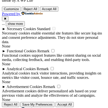
theme by A WP Life
Customize
Reject All
Accept All
Powered by
✖
...
show more
►
Necessary Cookies
Standard
Necessary cookies enable essential site features like secure log-ins
and consent preference adjustments. They do not store personal
data.
None
►
Functional Cookies
Remark
Functional cookies support features like content sharing on social
media, collecting feedback, and enabling third-party tools.
None
►
Analytical Cookies
Remark
Analytical cookies track visitor interactions, providing insights on
metrics like visitor count, bounce rate, and traffic sources.
None
►
Advertisement Cookies
Remark
Advertisement cookies deliver personalized ads based on your
previous visits and analyze the effectiveness of ad campaigns.
None
Reject All
Save My Preferences
Accept All