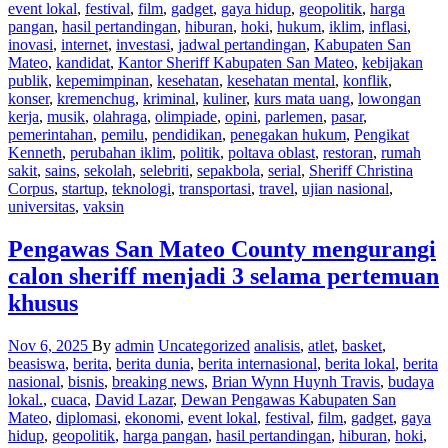
event lokal
,
festival
,
film
,
gadget
,
gaya hidup
,
geopolitik
,
harga
pangan
,
hasil pertandingan
,
hiburan
,
hoki
,
hukum
,
iklim
,
inflasi
,
inovasi
,
internet
,
investasi
,
jadwal pertandingan
,
Kabupaten San
Mateo
,
kandidat
,
Kantor Sheriff Kabupaten San Mateo
,
kebijakan
publik
,
kepemimpinan
,
kesehatan
,
kesehatan mental
,
konflik
,
konser
,
kremenchug
,
kriminal
,
kuliner
,
kurs mata uang
,
lowongan
kerja
,
musik
,
olahraga
,
olimpiade
,
opini
,
parlemen
,
pasar
,
pemerintahan
,
pemilu
,
pendidikan
,
penegakan hukum
,
Pengikat
Kenneth
,
perubahan iklim
,
politik
,
poltava oblast
,
restoran
,
rumah
sakit
,
sains
,
sekolah
,
selebriti
,
sepakbola
,
serial
,
Sheriff Christina
Corpus
,
startup
,
teknologi
,
transportasi
,
travel
,
ujian nasional
,
universitas
,
vaksin
Pengawas San Mateo County mengurangi
calon sheriff menjadi 3 selama pertemuan
khusus
Nov 6, 2025
By
admin
Uncategorized
analisis
,
atlet
,
basket
,
beasiswa
,
berita
,
berita dunia
,
berita internasional
,
berita lokal
,
berita
nasional
,
bisnis
,
breaking news
,
Brian Wynn Huynh Travis
,
budaya
lokal.
,
cuaca
,
David Lazar
,
Dewan Pengawas Kabupaten San
Mateo
,
diplomasi
,
ekonomi
,
event lokal
,
festival
,
film
,
gadget
,
gaya
hidup
,
geopolitik
,
harga pangan
,
hasil pertandingan
,
hiburan
,
hoki
,