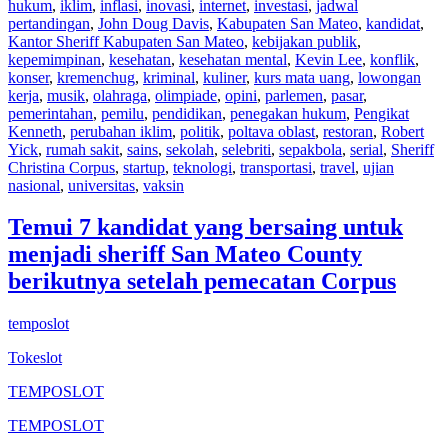
hukum
,
iklim
,
inflasi
,
inovasi
,
internet
,
investasi
,
jadwal
pertandingan
,
John Doug Davis
,
Kabupaten San Mateo
,
kandidat
,
Kantor Sheriff Kabupaten San Mateo
,
kebijakan publik
,
kepemimpinan
,
kesehatan
,
kesehatan mental
,
Kevin Lee
,
konflik
,
konser
,
kremenchug
,
kriminal
,
kuliner
,
kurs mata uang
,
lowongan
kerja
,
musik
,
olahraga
,
olimpiade
,
opini
,
parlemen
,
pasar
,
pemerintahan
,
pemilu
,
pendidikan
,
penegakan hukum
,
Pengikat
Kenneth
,
perubahan iklim
,
politik
,
poltava oblast
,
restoran
,
Robert
Yick
,
rumah sakit
,
sains
,
sekolah
,
selebriti
,
sepakbola
,
serial
,
Sheriff
Christina Corpus
,
startup
,
teknologi
,
transportasi
,
travel
,
ujian
nasional
,
universitas
,
vaksin
Temui 7 kandidat yang bersaing untuk
menjadi sheriff San Mateo County
berikutnya setelah pemecatan Corpus
temposlot
Tokeslot
TEMPOSLOT
TEMPOSLOT