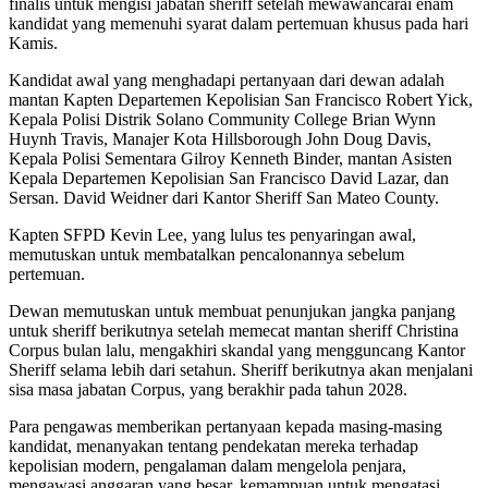
finalis untuk mengisi jabatan sheriff setelah mewawancarai enam
kandidat yang memenuhi syarat dalam pertemuan khusus pada hari
Kamis.
Kandidat awal yang menghadapi pertanyaan dari dewan adalah
mantan Kapten Departemen Kepolisian San Francisco Robert Yick,
Kepala Polisi Distrik Solano Community College Brian Wynn
Huynh Travis, Manajer Kota Hillsborough John Doug Davis,
Kepala Polisi Sementara Gilroy Kenneth Binder, mantan Asisten
Kepala Departemen Kepolisian San Francisco David Lazar, dan
Sersan. David Weidner dari Kantor Sheriff San Mateo County.
Kapten SFPD Kevin Lee, yang lulus tes penyaringan awal,
memutuskan untuk membatalkan pencalonannya sebelum
pertemuan.
Dewan memutuskan untuk membuat penunjukan jangka panjang
untuk sheriff berikutnya setelah memecat mantan sheriff Christina
Corpus bulan lalu, mengakhiri skandal yang mengguncang Kantor
Sheriff selama lebih dari setahun. Sheriff berikutnya akan menjalani
sisa masa jabatan Corpus, yang berakhir pada tahun 2028.
Para pengawas memberikan pertanyaan kepada masing-masing
kandidat, menanyakan tentang pendekatan mereka terhadap
kepolisian modern, pengalaman dalam mengelola penjara,
mengawasi anggaran yang besar, kemampuan untuk mengatasi