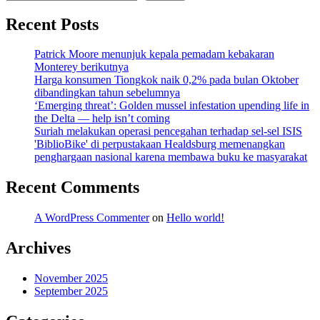
Recent Posts
Patrick Moore menunjuk kepala pemadam kebakaran
Monterey berikutnya
Harga konsumen Tiongkok naik 0,2% pada bulan Oktober
dibandingkan tahun sebelumnya
‘Emerging threat’: Golden mussel infestation upending life in
the Delta — help isn’t coming
Suriah melakukan operasi pencegahan terhadap sel-sel ISIS
'BiblioBike' di perpustakaan Healdsburg memenangkan
penghargaan nasional karena membawa buku ke masyarakat
Recent Comments
A WordPress Commenter
on
Hello world!
Archives
November 2025
September 2025