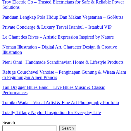
Troy Electric Co – Trusted Electricians for Safe & Reliable Power
Solutions
Panduan Lengkap Pola Hidup Dan Makan Vegetarian – GoNutss
Private Concierge & Luxury Travel Istanbul – Istanbul VIP
Le Chant des Rives – Artistic Expression Inspired by Nature
Noman Illustration – Digital Art, Character Design & Creative
Illustration
Pieni Onni | Handmade Scandinavian Home & Lifestyle Products
Refuge Courchevel Vanoise – Penginapan Gunung & Wisata Alam
di Pegunungan Alpen Prancis
Tail Dragger Blues Band – Live Blues Music & Classic
Performances
Tomiko Wada – Visual Artist & Fine Art Photography Portfolio
Totally Tiffany Naylor | Inspiration for Everyday Life
Search
Search