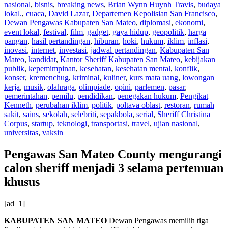
nasional
,
bisnis
,
breaking news
,
Brian Wynn Huynh Travis
,
budaya
lokal.
,
cuaca
,
David Lazar
,
Departemen Kepolisian San Francisco
,
Dewan Pengawas Kabupaten San Mateo
,
diplomasi
,
ekonomi
,
event lokal
,
festival
,
film
,
gadget
,
gaya hidup
,
geopolitik
,
harga
pangan
,
hasil pertandingan
,
hiburan
,
hoki
,
hukum
,
iklim
,
inflasi
,
inovasi
,
internet
,
investasi
,
jadwal pertandingan
,
Kabupaten San
Mateo
,
kandidat
,
Kantor Sheriff Kabupaten San Mateo
,
kebijakan
publik
,
kepemimpinan
,
kesehatan
,
kesehatan mental
,
konflik
,
konser
,
kremenchug
,
kriminal
,
kuliner
,
kurs mata uang
,
lowongan
kerja
,
musik
,
olahraga
,
olimpiade
,
opini
,
parlemen
,
pasar
,
pemerintahan
,
pemilu
,
pendidikan
,
penegakan hukum
,
Pengikat
Kenneth
,
perubahan iklim
,
politik
,
poltava oblast
,
restoran
,
rumah
sakit
,
sains
,
sekolah
,
selebriti
,
sepakbola
,
serial
,
Sheriff Christina
Corpus
,
startup
,
teknologi
,
transportasi
,
travel
,
ujian nasional
,
universitas
,
vaksin
Pengawas San Mateo County mengurangi
calon sheriff menjadi 3 selama pertemuan
khusus
[ad_1]
KABUPATEN SAN MATEO
Dewan Pengawas memilih tiga