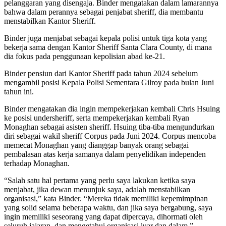
pelanggaran yang disengaja. Binder mengatakan dalam lamarannya
bahwa dalam perannya sebagai penjabat sheriff, dia membantu
menstabilkan Kantor Sheriff.
Binder juga menjabat sebagai kepala polisi untuk tiga kota yang
bekerja sama dengan Kantor Sheriff Santa Clara County, di mana
dia fokus pada penggunaan kepolisian abad ke-21.
Binder pensiun dari Kantor Sheriff pada tahun 2024 sebelum
mengambil posisi Kepala Polisi Sementara Gilroy pada bulan Juni
tahun ini.
Binder mengatakan dia ingin mempekerjakan kembali Chris Hsuing
ke posisi undersheriff, serta mempekerjakan kembali Ryan
Monaghan sebagai asisten sheriff. Hsuing tiba-tiba mengundurkan
diri sebagai wakil sheriff Corpus pada Juni 2024. Corpus mencoba
memecat Monaghan yang dianggap banyak orang sebagai
pembalasan atas kerja samanya dalam penyelidikan independen
terhadap Monaghan.
“Salah satu hal pertama yang perlu saya lakukan ketika saya
menjabat, jika dewan menunjuk saya, adalah menstabilkan
organisasi,” kata Binder. “Mereka tidak memiliki kepemimpinan
yang solid selama beberapa waktu, dan jika saya bergabung, saya
ingin memiliki seseorang yang dapat dipercaya, dihormati oleh
seluruh jajaran, dan mengetahui organisasi luar dan dalam.”