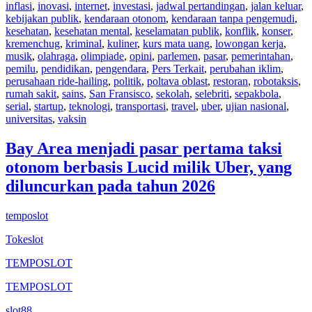
inflasi
,
inovasi
,
internet
,
investasi
,
jadwal pertandingan
,
jalan keluar
,
kebijakan publik
,
kendaraan otonom
,
kendaraan tanpa pengemudi
,
kesehatan
,
kesehatan mental
,
keselamatan publik
,
konflik
,
konser
,
kremenchug
,
kriminal
,
kuliner
,
kurs mata uang
,
lowongan kerja
,
musik
,
olahraga
,
olimpiade
,
opini
,
parlemen
,
pasar
,
pemerintahan
,
pemilu
,
pendidikan
,
pengendara
,
Pers Terkait
,
perubahan iklim
,
perusahaan ride-hailing
,
politik
,
poltava oblast
,
restoran
,
robotaksis
,
rumah sakit
,
sains
,
San Fransisco
,
sekolah
,
selebriti
,
sepakbola
,
serial
,
startup
,
teknologi
,
transportasi
,
travel
,
uber
,
ujian nasional
,
universitas
,
vaksin
Bay Area menjadi pasar pertama taksi
otonom berbasis Lucid milik Uber, yang
diluncurkan pada tahun 2026
temposlot
Tokeslot
TEMPOSLOT
TEMPOSLOT
slot88