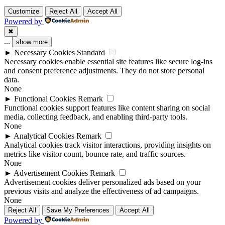
Customize
Reject All
Accept All
Powered by
✖
...
show more
►
Necessary Cookies
Standard
Necessary cookies enable essential site features like secure log-ins
and consent preference adjustments. They do not store personal
data.
None
►
Functional Cookies
Remark
Functional cookies support features like content sharing on social
media, collecting feedback, and enabling third-party tools.
None
►
Analytical Cookies
Remark
Analytical cookies track visitor interactions, providing insights on
metrics like visitor count, bounce rate, and traffic sources.
None
►
Advertisement Cookies
Remark
Advertisement cookies deliver personalized ads based on your
previous visits and analyze the effectiveness of ad campaigns.
None
Reject All
Save My Preferences
Accept All
Powered by