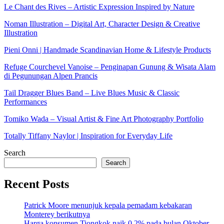
Le Chant des Rives – Artistic Expression Inspired by Nature
Noman Illustration – Digital Art, Character Design & Creative
Illustration
Pieni Onni | Handmade Scandinavian Home & Lifestyle Products
Refuge Courchevel Vanoise – Penginapan Gunung & Wisata Alam
di Pegunungan Alpen Prancis
Tail Dragger Blues Band – Live Blues Music & Classic
Performances
Tomiko Wada – Visual Artist & Fine Art Photography Portfolio
Totally Tiffany Naylor | Inspiration for Everyday Life
Search
Search
Recent Posts
Patrick Moore menunjuk kepala pemadam kebakaran
Monterey berikutnya
Harga konsumen Tiongkok naik 0,2% pada bulan Oktober