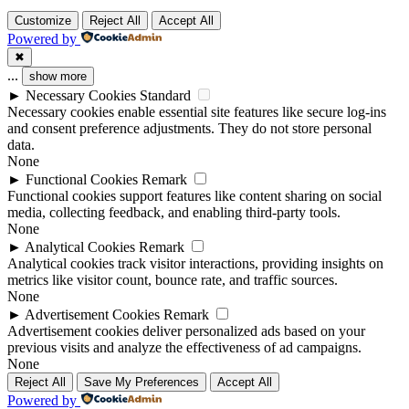
Customize
Reject All
Accept All
Powered by
✖
...
show more
►
Necessary Cookies
Standard
Necessary cookies enable essential site features like secure log-ins
and consent preference adjustments. They do not store personal
data.
None
►
Functional Cookies
Remark
Functional cookies support features like content sharing on social
media, collecting feedback, and enabling third-party tools.
None
►
Analytical Cookies
Remark
Analytical cookies track visitor interactions, providing insights on
metrics like visitor count, bounce rate, and traffic sources.
None
►
Advertisement Cookies
Remark
Advertisement cookies deliver personalized ads based on your
previous visits and analyze the effectiveness of ad campaigns.
None
Reject All
Save My Preferences
Accept All
Powered by