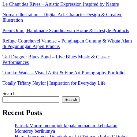
Le Chant des Rives – Artistic Expression Inspired by Nature
Noman Illustration – Digital Art, Character Design & Creative
Illustration
Pieni Onni | Handmade Scandinavian Home & Lifestyle Products
Refuge Courchevel Vanoise – Penginapan Gunung & Wisata Alam
di Pegunungan Alpen Prancis
Tail Dragger Blues Band – Live Blues Music & Classic
Performances
Tomiko Wada – Visual Artist & Fine Art Photography Portfolio
Totally Tiffany Naylor | Inspiration for Everyday Life
Search
Search
Recent Posts
Patrick Moore menunjuk kepala pemadam kebakaran
Monterey berikutnya
Harga konsumen Tiongkok naik 0,2% pada bulan Oktober