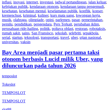
inflasi
,
inovasi
,
internet
,
investasi
,
jadwal pertandingan
,
jalan keluar
,
kebijakan publik
,
kendaraan otonom
,
kendaraan tanpa pengemudi
,
kesehatan
,
kesehatan mental
,
keselamatan publik
,
konflik
,
konser
,
kremenchug
,
kriminal
,
kuliner
,
kurs mata uang
,
lowongan kerja
,
musik
,
olahraga
,
olimpiade
,
opini
,
parlemen
,
pasar
,
pemerintahan
,
pemilu
,
pendidikan
,
pengendara
,
Pers Terkait
,
perubahan iklim
,
perusahaan ride-hailing
,
politik
,
poltava oblast
,
restoran
,
robotaksis
,
rumah sakit
,
sains
,
San Fransisco
,
sekolah
,
selebriti
,
sepakbola
,
serial
,
startup
,
teknologi
,
transportasi
,
travel
,
uber
,
ujian nasional
,
universitas
,
vaksin
Bay Area menjadi pasar pertama taksi
otonom berbasis Lucid milik Uber, yang
diluncurkan pada tahun 2026
temposlot
Tokeslot
TEMPOSLOT
TEMPOSLOT
slot88