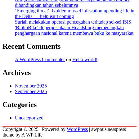
dibandingkan tahun sebelumnya
‘Emerging threat’: Golden mussel infestation upending life in
the Delta — help isn’t coming
Suriah melakukan operasi pencegahan terhadap sel-sel ISIS
'BiblioBike' di perpustakaan Healdsburg memenangkan
penghargaan nasional karena membawa buku ke masyarakat
Recent Comments
A WordPress Commenter
on
Hello world!
Archives
November 2025
September 2025
Categories
Uncategorized
Copyright © 2025 | Powered by
WordPress
|
awpbusinesspress
theme by A WP Life