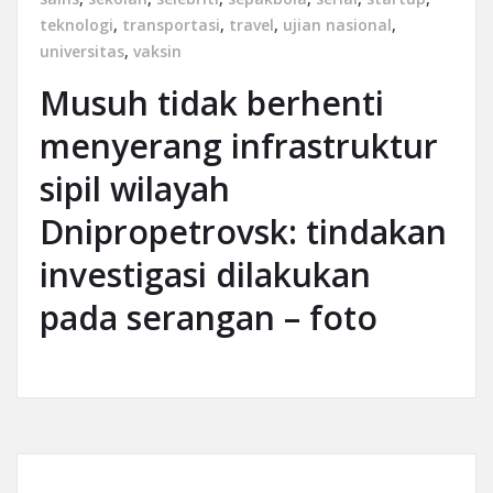
teknologi
,
transportasi
,
travel
,
ujian nasional
,
universitas
,
vaksin
Musuh tidak berhenti
menyerang infrastruktur
sipil wilayah
Dnipropetrovsk: tindakan
investigasi dilakukan
pada serangan – foto