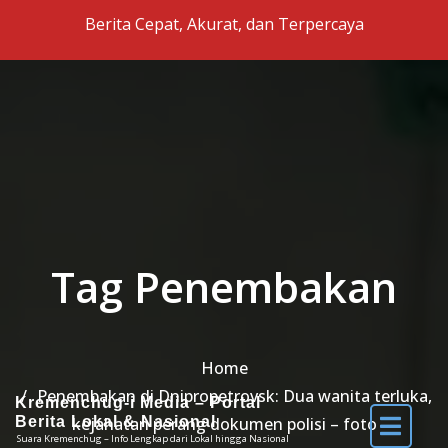
Skip to the content
Berita Cepat, Akurat, dan Terpercaya
Tag Penembakan
Home
Penembakan di Dnipropetrovsk: Dua wanita terluka,
Kremenchug-i Media – Portal
kejahatan perang dokumen polisi – foto
Berita Lokal & Nasional
Suara Kremenchug – Info Lengkap dari Lokal hingga Nasional