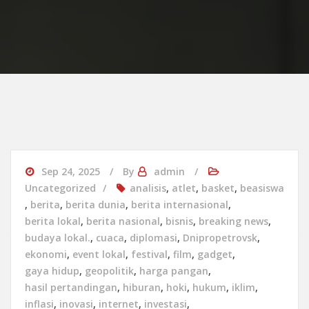
Sep 24, 2025
By
admin
Uncategorized
analisis
,
atlet
,
basket
,
beasiswa
,
berita
,
berita dunia
,
berita internasional
,
berita lokal
,
berita nasional
,
bisnis
,
breaking news
,
budaya lokal.
,
cuaca
,
diplomasi
,
Dnipropetrovsk
,
ekonomi
,
event lokal
,
festival
,
film
,
gadget
,
gaya hidup
,
geopolitik
,
harga pangan
,
hasil pertandingan
,
hiburan
,
hoki
,
hukum
,
iklim
,
inflasi
,
inovasi
,
internet
,
investasi
,