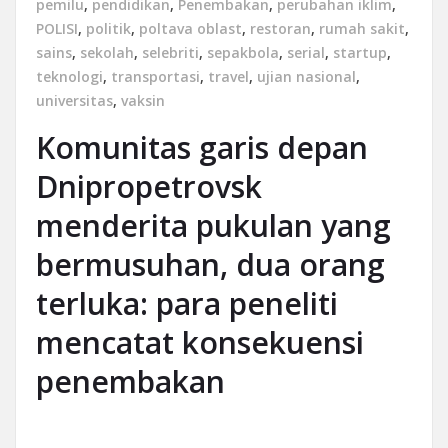
pemilu
,
pendidikan
,
Penembakan
,
perubahan iklim
,
POLISI
,
politik
,
poltava oblast
,
restoran
,
rumah sakit
,
sains
,
sekolah
,
selebriti
,
sepakbola
,
serial
,
startup
,
teknologi
,
transportasi
,
travel
,
ujian nasional
,
universitas
,
vaksin
Komunitas garis depan
Dnipropetrovsk
menderita pukulan yang
bermusuhan, dua orang
terluka: para peneliti
mencatat konsekuensi
penembakan