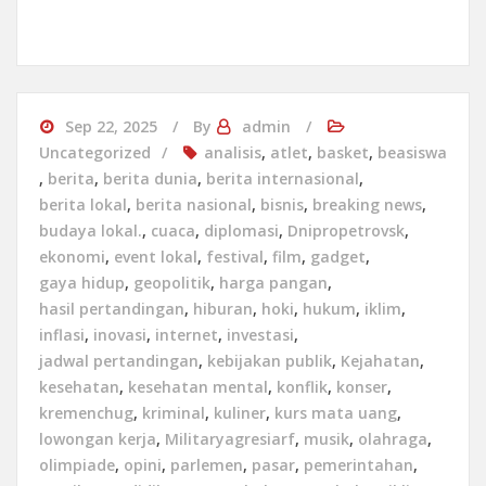
Sep 22, 2025
By
admin
Uncategorized
analisis
,
atlet
,
basket
,
beasiswa
,
berita
,
berita dunia
,
berita internasional
,
berita lokal
,
berita nasional
,
bisnis
,
breaking news
,
budaya lokal.
,
cuaca
,
diplomasi
,
Dnipropetrovsk
,
ekonomi
,
event lokal
,
festival
,
film
,
gadget
,
gaya hidup
,
geopolitik
,
harga pangan
,
hasil pertandingan
,
hiburan
,
hoki
,
hukum
,
iklim
,
inflasi
,
inovasi
,
internet
,
investasi
,
jadwal pertandingan
,
kebijakan publik
,
Kejahatan
,
kesehatan
,
kesehatan mental
,
konflik
,
konser
,
kremenchug
,
kriminal
,
kuliner
,
kurs mata uang
,
lowongan kerja
,
Militaryagresiarf
,
musik
,
olahraga
,
olimpiade
,
opini
,
parlemen
,
pasar
,
pemerintahan
,