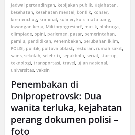
jadwal pertandingan
,
kebijakan publik
,
Kejahatan
,
kesehatan
,
kesehatan mental
,
konflik
,
konser
,
kremenchug
,
kriminal
,
kuliner
,
kurs mata uang
,
lowongan kerja
,
Militaryagresiarf
,
musik
,
olahraga
,
olimpiade
,
opini
,
parlemen
,
pasar
,
pemerintahan
,
pemilu
,
pendidikan
,
Penembakan
,
perubahan iklim
,
POLISI
,
politik
,
poltava oblast
,
restoran
,
rumah sakit
,
sains
,
sekolah
,
selebriti
,
sepakbola
,
serial
,
startup
,
teknologi
,
transportasi
,
travel
,
ujian nasional
,
universitas
,
vaksin
Penembakan di
Dnipropetrovsk: Dua
wanita terluka, kejahatan
perang dokumen polisi –
foto