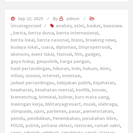
Sep 22, 2025
By
admin
Uncategorized
analisis
,
atlet
,
basket
,
beasiswa
,
berita
,
berita dunia
,
berita internasional
,
berita lokal
,
berita nasional
,
bisnis
,
breaking news
,
budaya lokal.
,
cuaca
,
diplomasi
,
Dnipropetrovsk
,
ekonomi
,
event lokal
,
festival
,
film
,
gadget
,
gaya hidup
,
geopolitik
,
harga pangan
,
hasil pertandingan
,
hiburan
,
hoki
,
hukum
,
iklim
,
inflasi
,
inovasi
,
internet
,
investasi
,
jadwal pertandingan
,
kebijakan publik
,
Kejahatan
,
kesehatan
,
kesehatan mental
,
konflik
,
konser
,
kremenchug
,
kriminal
,
kuliner
,
kurs mata uang
,
lowongan kerja
,
Militaryagresiarf
,
musik
,
olahraga
,
olimpiade
,
opini
,
parlemen
,
pasar
,
pemerintahan
,
pemilu
,
pendidikan
,
Penembakan
,
perubahan iklim
,
POLISI
,
politik
,
poltava oblast
,
restoran
,
rumah sakit
,
sains
,
sekolah
,
selebriti
,
sepakbola
,
serial
,
startup
,