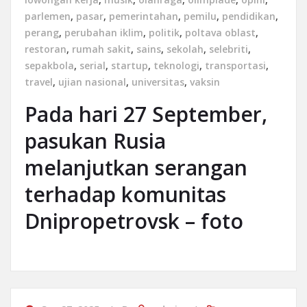
parlemen
,
pasar
,
pemerintahan
,
pemilu
,
pendidikan
,
perang
,
perubahan iklim
,
politik
,
poltava oblast
,
restoran
,
rumah sakit
,
sains
,
sekolah
,
selebriti
,
sepakbola
,
serial
,
startup
,
teknologi
,
transportasi
,
travel
,
ujian nasional
,
universitas
,
vaksin
Pada hari 27 September,
pasukan Rusia
melanjutkan serangan
terhadap komunitas
Dnipropetrovsk – foto