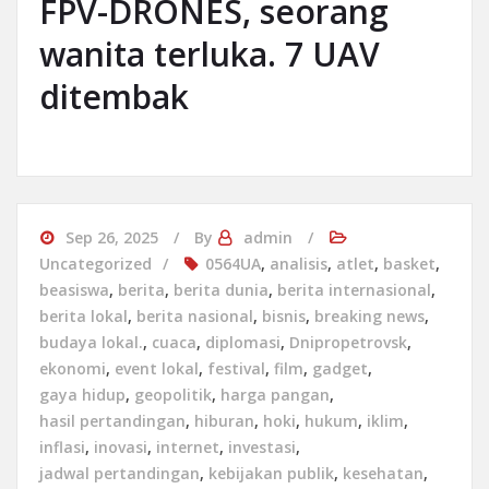
FPV-DRONES, seorang
wanita terluka. 7 UAV
ditembak
Sep 26, 2025
By
admin
Uncategorized
0564UA
,
analisis
,
atlet
,
basket
,
beasiswa
,
berita
,
berita dunia
,
berita internasional
,
berita lokal
,
berita nasional
,
bisnis
,
breaking news
,
budaya lokal.
,
cuaca
,
diplomasi
,
Dnipropetrovsk
,
ekonomi
,
event lokal
,
festival
,
film
,
gadget
,
gaya hidup
,
geopolitik
,
harga pangan
,
hasil pertandingan
,
hiburan
,
hoki
,
hukum
,
iklim
,
inflasi
,
inovasi
,
internet
,
investasi
,
jadwal pertandingan
,
kebijakan publik
,
kesehatan
,