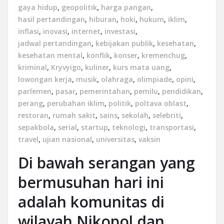
gaya hidup
,
geopolitik
,
harga pangan
,
hasil pertandingan
,
hiburan
,
hoki
,
hukum
,
iklim
,
inflasi
,
inovasi
,
internet
,
investasi
,
jadwal pertandingan
,
kebijakan publik
,
kesehatan
,
kesehatan mental
,
konflik
,
konser
,
kremenchug
,
kriminal
,
Kryvyigo
,
kuliner
,
kurs mata uang
,
lowongan kerja
,
musik
,
olahraga
,
olimpiade
,
opini
,
parlemen
,
pasar
,
pemerintahan
,
pemilu
,
pendidikan
,
perang
,
perubahan iklim
,
politik
,
poltava oblast
,
restoran
,
rumah sakit
,
sains
,
sekolah
,
selebriti
,
sepakbola
,
serial
,
startup
,
teknologi
,
transportasi
,
travel
,
ujian nasional
,
universitas
,
vaksin
Di bawah serangan yang
bermusuhan hari ini
adalah komunitas di
wilayah Nikopol dan