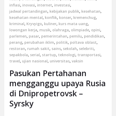
inflasi
,
inovasi
,
internet
,
investasi
,
jadwal pertandingan
,
kebijakan publik
,
kesehatan
,
kesehatan mental
,
konflik
,
konser
,
kremenchug
,
kriminal
,
Kryvyigo
,
kuliner
,
kurs mata uang
,
lowongan kerja
,
musik
,
olahraga
,
olimpiade
,
opini
,
parlemen
,
pasar
,
pemerintahan
,
pemilu
,
pendidikan
,
perang
,
perubahan iklim
,
politik
,
poltava oblast
,
restoran
,
rumah sakit
,
sains
,
sekolah
,
selebriti
,
sepakbola
,
serial
,
startup
,
teknologi
,
transportasi
,
travel
,
ujian nasional
,
universitas
,
vaksin
Pasukan Pertahanan
mengganggu upaya Rusia
di Dnipropetrovsk –
Syrsky