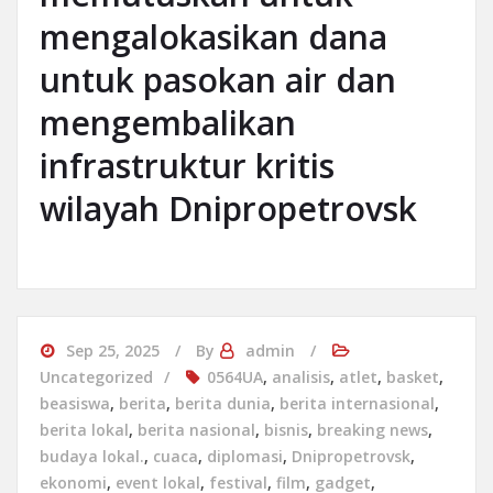
mengalokasikan dana
untuk pasokan air dan
mengembalikan
infrastruktur kritis
wilayah Dnipropetrovsk
Sep 25, 2025
By
admin
Uncategorized
0564UA
,
analisis
,
atlet
,
basket
,
beasiswa
,
berita
,
berita dunia
,
berita internasional
,
berita lokal
,
berita nasional
,
bisnis
,
breaking news
,
budaya lokal.
,
cuaca
,
diplomasi
,
Dnipropetrovsk
,
ekonomi
,
event lokal
,
festival
,
film
,
gadget
,