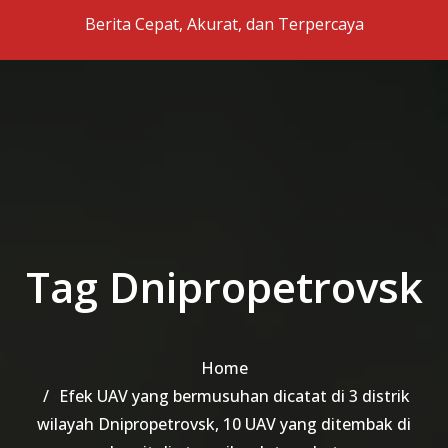
Skip to the content
Berita Cepat, Akurat, dan Terpercaya
Tag Dnipropetrovsk
Home
Efek UAV yang bermusuhan dicatat di 3 distrik
wilayah Dnipropetrovsk, 10 UAV yang ditembak di