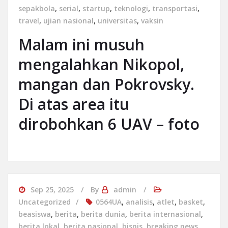
sepakbola
,
serial
,
startup
,
teknologi
,
transportasi
,
travel
,
ujian nasional
,
universitas
,
vaksin
Malam ini musuh
mengalahkan Nikopol,
mangan dan Pokrovsky.
Di atas area itu
dirobohkan 6 UAV – foto
Sep 25, 2025
By
admin
Uncategorized
0564UA
,
analisis
,
atlet
,
basket
,
beasiswa
,
berita
,
berita dunia
,
berita internasional
,
berita lokal
,
berita nasional
,
bisnis
,
breaking news
,