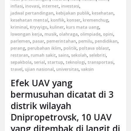
inflasi
,
inovasi
,
internet
,
investasi
,
jadwal pertandingan
,
kebijakan publik
,
kesehatan
,
kesehatan mental
,
konflik
,
konser
,
kremenchug
,
kriminal
,
Kryvyigo
,
kuliner
,
kurs mata uang
,
lowongan kerja
,
musik
,
olahraga
,
olimpiade
,
opini
,
parlemen
,
pasar
,
pemerintahan
,
pemilu
,
pendidikan
,
perang
,
perubahan iklim
,
politik
,
poltava oblast
,
restoran
,
rumah sakit
,
sains
,
sekolah
,
selebriti
,
sepakbola
,
serial
,
startup
,
teknologi
,
transportasi
,
travel
,
ujian nasional
,
universitas
,
vaksin
Efek UAV yang
bermusuhan dicatat di 3
distrik wilayah
Dnipropetrovsk, 10 UAV
yang ditembak di langit di