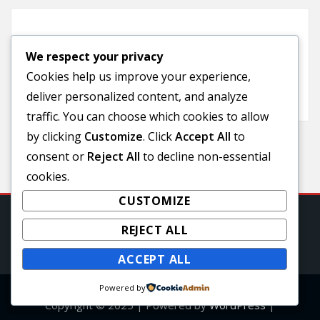
Categories
We respect your privacy
Cookies help us improve your experience,
Uncategorized
deliver personalized content, and analyze
traffic. You can choose which cookies to allow
by clicking
Customize
. Click
Accept All
to
consent or
Reject All
to decline non-essential
cookies.
CUSTOMIZE
REJECT ALL
ACCEPT ALL
Powered by
Copyright © 2025 | Powered by
WordPress
|