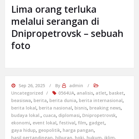
Lima orang terluka
melalui serangan di
Dnipropetrovsk – sebuah
foto
Sep 26, 2025
By
admin
Uncategorized
0564UA
,
analisis
,
atlet
,
basket
,
beasiswa
,
berita
,
berita dunia
,
berita internasional
,
berita lokal
,
berita nasional
,
bisnis
,
breaking news
,
budaya lokal.
,
cuaca
,
diplomasi
,
Dnipropetrovsk
,
ekonomi
,
event lokal
,
festival
,
film
,
gadget
,
gaya hidup
,
geopolitik
,
harga pangan
,
hasil pertandingan
,
hiburan
,
hoki
,
hukum
,
iklim
,