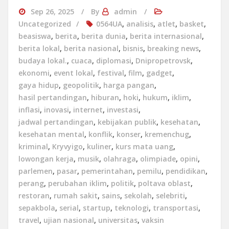
Sep 26, 2025
By
admin
Uncategorized
0564UA
,
analisis
,
atlet
,
basket
,
beasiswa
,
berita
,
berita dunia
,
berita internasional
,
berita lokal
,
berita nasional
,
bisnis
,
breaking news
,
budaya lokal.
,
cuaca
,
diplomasi
,
Dnipropetrovsk
,
ekonomi
,
event lokal
,
festival
,
film
,
gadget
,
gaya hidup
,
geopolitik
,
harga pangan
,
hasil pertandingan
,
hiburan
,
hoki
,
hukum
,
iklim
,
inflasi
,
inovasi
,
internet
,
investasi
,
jadwal pertandingan
,
kebijakan publik
,
kesehatan
,
kesehatan mental
,
konflik
,
konser
,
kremenchug
,
kriminal
,
Kryvyigo
,
kuliner
,
kurs mata uang
,
lowongan kerja
,
musik
,
olahraga
,
olimpiade
,
opini
,
parlemen
,
pasar
,
pemerintahan
,
pemilu
,
pendidikan
,
perang
,
perubahan iklim
,
politik
,
poltava oblast
,
restoran
,
rumah sakit
,
sains
,
sekolah
,
selebriti
,
sepakbola
,
serial
,
startup
,
teknologi
,
transportasi
,
travel
,
ujian nasional
,
universitas
,
vaksin