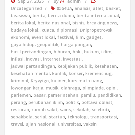
Sep 27, 2025
By
admin
Uncategorized
0564UA
,
analisis
,
atlet
,
basket
,
beasiswa
,
berita
,
berita dunia
,
berita internasional
,
berita lokal
,
berita nasional
,
bisnis
,
breaking news
,
budaya lokal.
,
cuaca
,
diplomasi
,
Dnipropetrovsk
,
ekonomi
,
event lokal
,
festival
,
film
,
gadget
,
gaya hidup
,
geopolitik
,
harga pangan
,
hasil pertandingan
,
hiburan
,
hoki
,
hukum
,
iklim
,
inflasi
,
inovasi
,
internet
,
investasi
,
jadwal pertandingan
,
kebijakan publik
,
kesehatan
,
kesehatan mental
,
konflik
,
konser
,
kremenchug
,
kriminal
,
Kryvyigo
,
kuliner
,
kurs mata uang
,
lowongan kerja
,
musik
,
olahraga
,
olimpiade
,
opini
,
parlemen
,
pasar
,
pemerintahan
,
pemilu
,
pendidikan
,
perang
,
perubahan iklim
,
politik
,
poltava oblast
,
restoran
,
rumah sakit
,
sains
,
sekolah
,
selebriti
,
sepakbola
,
serial
,
startup
,
teknologi
,
transportasi
,
travel
,
ujian nasional
,
universitas
,
vaksin