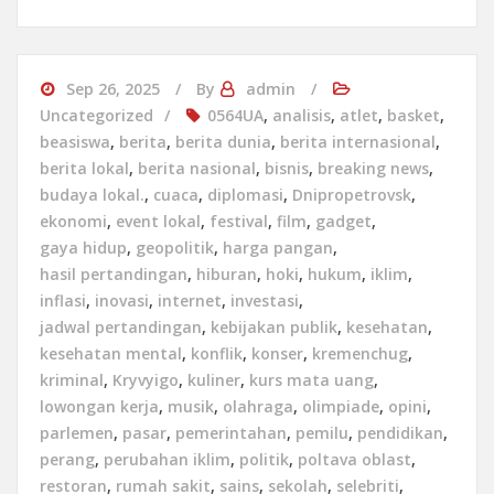
Sep 26, 2025
By
admin
Uncategorized
0564UA
,
analisis
,
atlet
,
basket
,
beasiswa
,
berita
,
berita dunia
,
berita internasional
,
berita lokal
,
berita nasional
,
bisnis
,
breaking news
,
budaya lokal.
,
cuaca
,
diplomasi
,
Dnipropetrovsk
,
ekonomi
,
event lokal
,
festival
,
film
,
gadget
,
gaya hidup
,
geopolitik
,
harga pangan
,
hasil pertandingan
,
hiburan
,
hoki
,
hukum
,
iklim
,
inflasi
,
inovasi
,
internet
,
investasi
,
jadwal pertandingan
,
kebijakan publik
,
kesehatan
,
kesehatan mental
,
konflik
,
konser
,
kremenchug
,
kriminal
,
Kryvyigo
,
kuliner
,
kurs mata uang
,
lowongan kerja
,
musik
,
olahraga
,
olimpiade
,
opini
,
parlemen
,
pasar
,
pemerintahan
,
pemilu
,
pendidikan
,
perang
,
perubahan iklim
,
politik
,
poltava oblast
,
restoran
,
rumah sakit
,
sains
,
sekolah
,
selebriti
,