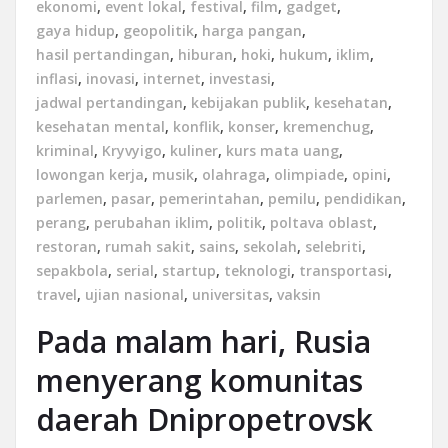
ekonomi
,
event lokal
,
festival
,
film
,
gadget
,
gaya hidup
,
geopolitik
,
harga pangan
,
hasil pertandingan
,
hiburan
,
hoki
,
hukum
,
iklim
,
inflasi
,
inovasi
,
internet
,
investasi
,
jadwal pertandingan
,
kebijakan publik
,
kesehatan
,
kesehatan mental
,
konflik
,
konser
,
kremenchug
,
kriminal
,
Kryvyigo
,
kuliner
,
kurs mata uang
,
lowongan kerja
,
musik
,
olahraga
,
olimpiade
,
opini
,
parlemen
,
pasar
,
pemerintahan
,
pemilu
,
pendidikan
,
perang
,
perubahan iklim
,
politik
,
poltava oblast
,
restoran
,
rumah sakit
,
sains
,
sekolah
,
selebriti
,
sepakbola
,
serial
,
startup
,
teknologi
,
transportasi
,
travel
,
ujian nasional
,
universitas
,
vaksin
Pada malam hari, Rusia
menyerang komunitas
daerah Dnipropetrovsk