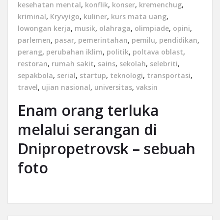
kesehatan mental
,
konflik
,
konser
,
kremenchug
,
kriminal
,
Kryvyigo
,
kuliner
,
kurs mata uang
,
lowongan kerja
,
musik
,
olahraga
,
olimpiade
,
opini
,
parlemen
,
pasar
,
pemerintahan
,
pemilu
,
pendidikan
,
perang
,
perubahan iklim
,
politik
,
poltava oblast
,
restoran
,
rumah sakit
,
sains
,
sekolah
,
selebriti
,
sepakbola
,
serial
,
startup
,
teknologi
,
transportasi
,
travel
,
ujian nasional
,
universitas
,
vaksin
Enam orang terluka
melalui serangan di
Dnipropetrovsk – sebuah
foto