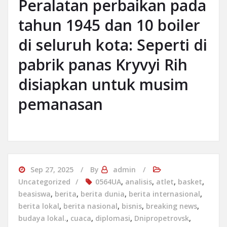
Peralatan perbaikan pada
tahun 1945 dan 10 boiler
di seluruh kota: Seperti di
pabrik panas Kryvyi Rih
disiapkan untuk musim
pemanasan
Sep 27, 2025
By
admin
Uncategorized
0564UA
,
analisis
,
atlet
,
basket
,
beasiswa
,
berita
,
berita dunia
,
berita internasional
,
berita lokal
,
berita nasional
,
bisnis
,
breaking news
,
budaya lokal.
,
cuaca
,
diplomasi
,
Dnipropetrovsk
,