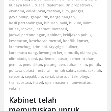
budaya lokal.
,
cuaca
,
diplomasi
,
Dnipropetrovsk
,
ekonomi
,
event lokal
,
festival
,
film
,
gadget
,
gaya hidup
,
geopolitik
,
harga pangan
,
hasil pertandingan
,
hiburan
,
hoki
,
hukum
,
iklim
,
inflasi
,
inovasi
,
internet
,
investasi
,
jadwal pertandingan
,
Kabinet
,
kebijakan publik
,
kesehatan
,
kesehatan mental
,
konflik
,
konser
,
kremenchug
,
kriminal
,
Kryvyigo
,
kuliner
,
kurs mata uang
,
lowongan kerja
,
musik
,
olahraga
,
olimpiade
,
opini
,
parlemen
,
pasar
,
pemerintahan
,
pemilu
,
pendidikan
,
perang
,
perubahan iklim
,
politik
,
poltava oblast
,
restoran
,
rumah sakit
,
sains
,
sekolah
,
selebriti
,
sepakbola
,
serial
,
startup
,
teknologi
,
transportasi
,
travel
,
ujian nasional
,
universitas
,
vaksin
Kabinet telah
memutuskan untuk