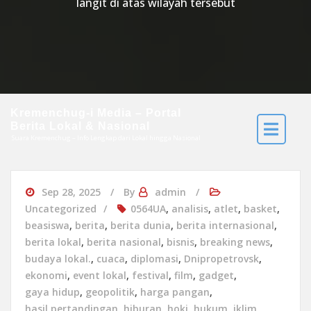
langit di atas wilayah tersebut
Kremenchug-i Media – Portal
Berita Lokal & Nasional
Suara Kremenchug – Info Lengkap dari Lokal hingga Nasional
Sep 28, 2025
By
admin
Uncategorized
0564UA
,
analisis
,
atlet
,
basket
,
beasiswa
,
berita
,
berita dunia
,
berita internasional
,
berita lokal
,
berita nasional
,
bisnis
,
breaking news
,
budaya lokal.
,
cuaca
,
diplomasi
,
Dnipropetrovsk
,
ekonomi
,
event lokal
,
festival
,
film
,
gadget
,
gaya hidup
,
geopolitik
,
harga pangan
,
hasil pertandingan
,
hiburan
,
hoki
,
hukum
,
iklim
,