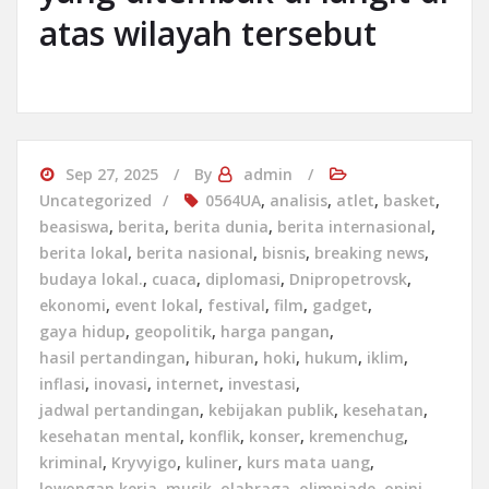
atas wilayah tersebut
Sep 27, 2025
By
admin
Uncategorized
0564UA
,
analisis
,
atlet
,
basket
,
beasiswa
,
berita
,
berita dunia
,
berita internasional
,
berita lokal
,
berita nasional
,
bisnis
,
breaking news
,
budaya lokal.
,
cuaca
,
diplomasi
,
Dnipropetrovsk
,
ekonomi
,
event lokal
,
festival
,
film
,
gadget
,
gaya hidup
,
geopolitik
,
harga pangan
,
hasil pertandingan
,
hiburan
,
hoki
,
hukum
,
iklim
,
inflasi
,
inovasi
,
internet
,
investasi
,
jadwal pertandingan
,
kebijakan publik
,
kesehatan
,
kesehatan mental
,
konflik
,
konser
,
kremenchug
,
kriminal
,
Kryvyigo
,
kuliner
,
kurs mata uang
,
lowongan kerja
,
musik
,
olahraga
,
olimpiade
,
opini
,