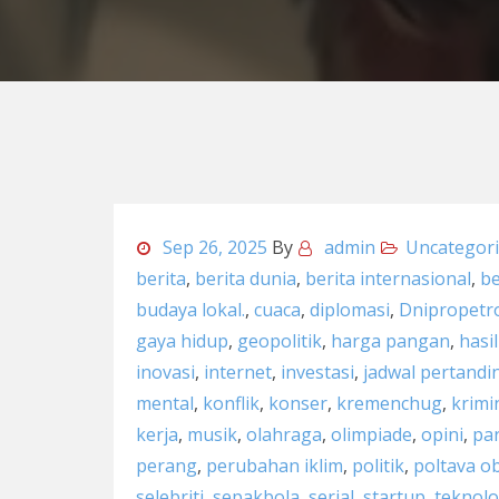
Sep 26, 2025
By
admin
Uncategor
berita
,
berita dunia
,
berita internasional
,
be
budaya lokal.
,
cuaca
,
diplomasi
,
Dnipropetr
gaya hidup
,
geopolitik
,
harga pangan
,
hasi
inovasi
,
internet
,
investasi
,
jadwal pertandi
mental
,
konflik
,
konser
,
kremenchug
,
krimi
kerja
,
musik
,
olahraga
,
olimpiade
,
opini
,
pa
perang
,
perubahan iklim
,
politik
,
poltava ob
selebriti
,
sepakbola
,
serial
,
startup
,
teknolo