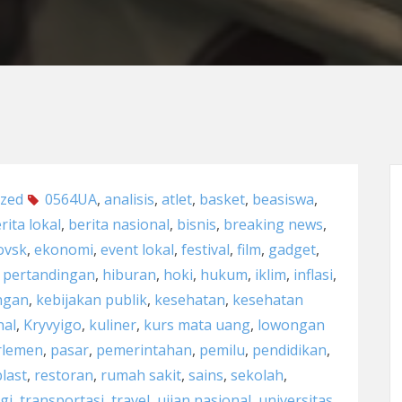
ized
0564UA
,
analisis
,
atlet
,
basket
,
beasiswa
,
rita lokal
,
berita nasional
,
bisnis
,
breaking news
,
ovsk
,
ekonomi
,
event lokal
,
festival
,
film
,
gadget
,
l pertandingan
,
hiburan
,
hoki
,
hukum
,
iklim
,
inflasi
,
ngan
,
kebijakan publik
,
kesehatan
,
kesehatan
nal
,
Kryvyigo
,
kuliner
,
kurs mata uang
,
lowongan
rlemen
,
pasar
,
pemerintahan
,
pemilu
,
pendidikan
,
last
,
restoran
,
rumah sakit
,
sains
,
sekolah
,
gi
,
transportasi
,
travel
,
ujian nasional
,
universitas
,