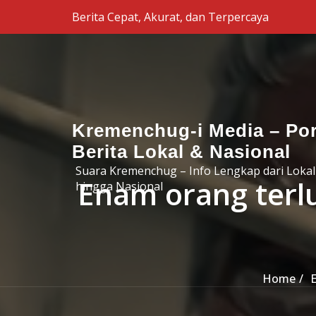
Skip to the content
Berita Cepat, Akurat, dan Terpercaya
Kremenchug-i Media – Por
Berita Lokal & Nasional
Suara Kremenchug – Info Lengkap dari Lokal
Enam orang terl
hingga Nasional
Home
E