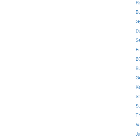
Re
B
G
D
S
Fo
BG
Bi
Ge
Ke
St
Su
Th
Va
Ju