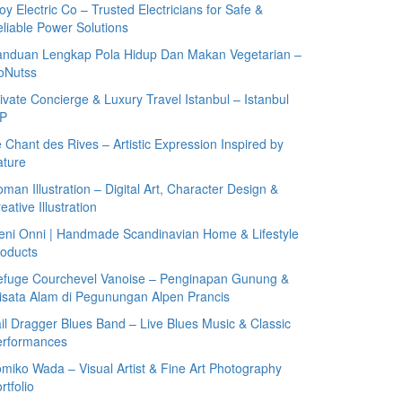
oy Electric Co – Trusted Electricians for Safe &
liable Power Solutions
anduan Lengkap Pola Hidup Dan Makan Vegetarian –
oNutss
ivate Concierge & Luxury Travel Istanbul – Istanbul
IP
 Chant des Rives – Artistic Expression Inspired by
ature
man Illustration – Digital Art, Character Design &
eative Illustration
eni Onni | Handmade Scandinavian Home & Lifestyle
oducts
efuge Courchevel Vanoise – Penginapan Gunung &
sata Alam di Pegunungan Alpen Prancis
il Dragger Blues Band – Live Blues Music & Classic
erformances
miko Wada – Visual Artist & Fine Art Photography
rtfolio