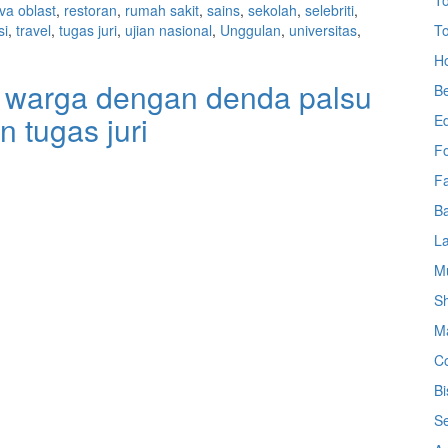
To
va oblast
,
restoran
,
rumah sakit
,
sains
,
sekolah
,
selebriti
,
si
,
travel
,
tugas juri
,
ujian nasional
,
Unggulan
,
universitas
,
To
Ho
 warga dengan denda palsu
Be
 tugas juri
Ed
F
Fa
Ba
L
Mu
Sh
Ma
Co
Bi
Se