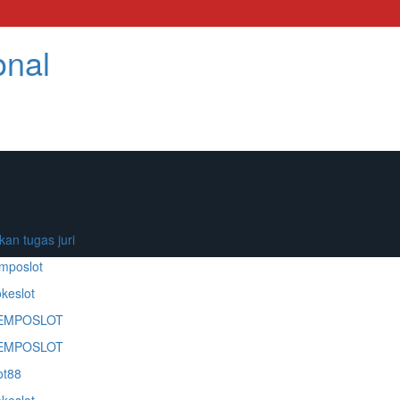
onal
an tugas juri
mposlot
keslot
EMPOSLOT
EMPOSLOT
ot88