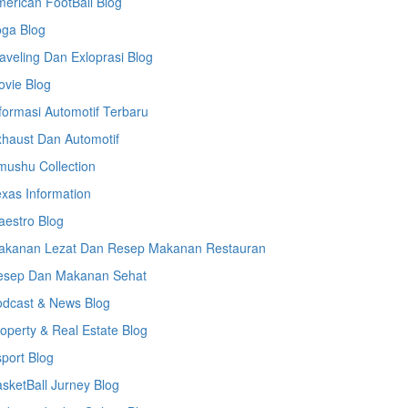
erican FootBall Blog
oga Blog
aveling Dan Exloprasi Blog
vie Blog
formasi Automotif Terbaru
haust Dan Automotif
ushu Collection
xas Information
estro Blog
akanan Lezat Dan Resep Makanan Restauran
esep Dan Makanan Sehat
odcast & News Blog
operty & Real Estate Blog
port Blog
sketBall Jurney Blog