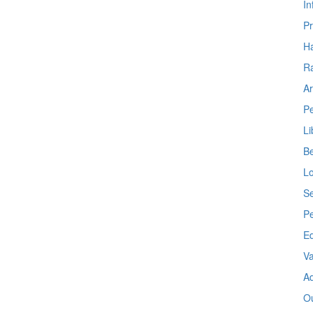
In
P
H
R
Ar
Pe
Li
Be
Lo
Se
P
E
Va
Ad
Ou