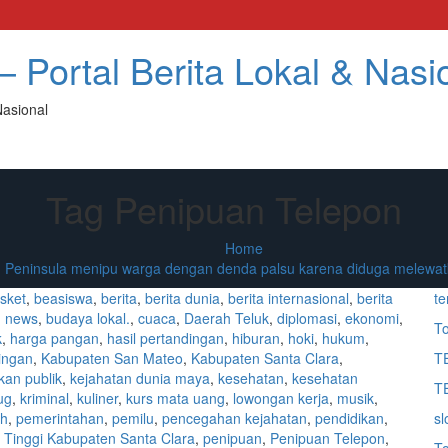
 Portal Berita Lokal & Nasi
Nasional
Tag Penipuan Telepon
Home
 Peninsula menipu warga dengan denda palsu karena diduga melewatk
sket
,
beasiswa
,
berita
,
berita dunia
,
berita internasional
,
berita
te
g news
,
budaya lokal.
,
cuaca
,
Daerah Teluk
,
diplomasi
,
ekonomi
,
To
k
,
harga pangan
,
hasil pertandingan
,
hiburan
,
hoki
,
hukum
,
ingan
,
Kabupaten San Mateo
,
Kabupaten Santa Clara
,
T
kan publik
,
kejahatan dunia maya
,
kesehatan
,
kesehatan
T
ug
,
kriminal
,
kuliner
,
kurs mata uang
,
lowongan kerja
,
musik
,
ah
,
pemerintahan
,
pemilu
,
pencegahan kejahatan
,
pendidikan
,
sl
 Tinggi Kabupaten Santa Clara
,
penipuan
,
Penipuan Telepon
,