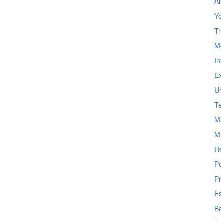
Am
Y
Tr
Mo
In
Ex
Um
Te
Ma
M
R
P
Pr
Es
Ba