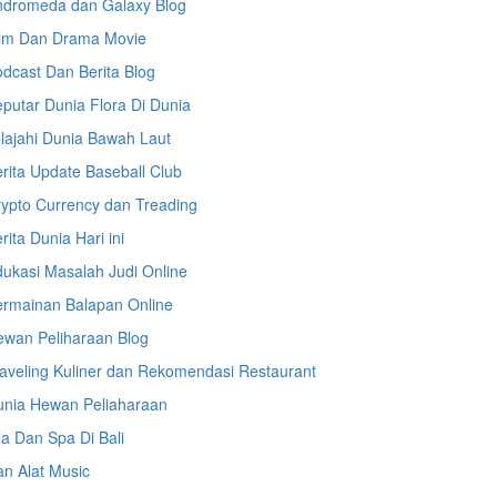
ndromeda dan Galaxy Blog
ilm Dan Drama Movie
dcast Dan Berita Blog
putar Dunia Flora Di Dunia
lajahi Dunia Bawah Laut
rita Update Baseball Club
ypto Currency dan Treading
rita Dunia Hari ini
ukasi Masalah Judi Online
ermainan Balapan Online
ewan Peliharaan Blog
aveling Kuliner dan Rekomendasi Restaurant
unia Hewan Peliaharaan
la Dan Spa Di Bali
n Alat Music