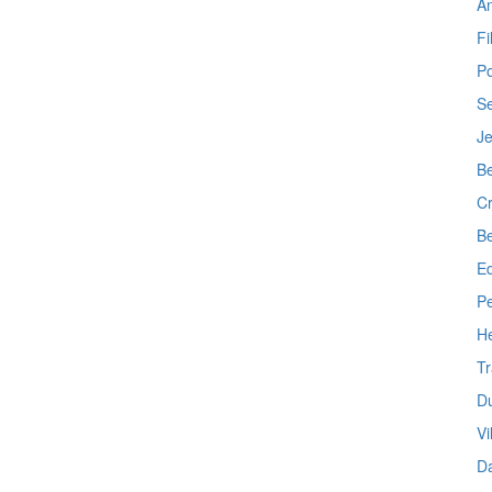
A
F
Po
Se
Je
Be
Cr
Be
Ed
P
H
Tr
D
Vi
Da