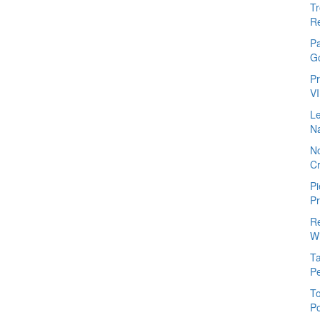
Tr
Re
P
G
Pr
V
Le
N
No
Cr
Pi
Pr
R
Wi
Ta
P
To
Po