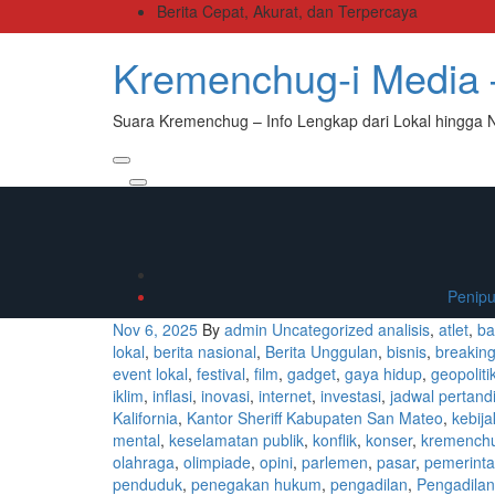
Skip
Berita Cepat, Akurat, dan Terpercaya
to
the
Kremenchug-i Media –
content
Suara Kremenchug – Info Lengkap dari Lokal hingga 
Primary
Menu
Penipu
Nov 6, 2025
By
admin
Uncategorized
analisis
,
atlet
,
ba
lokal
,
berita nasional
,
Berita Unggulan
,
bisnis
,
breakin
event lokal
,
festival
,
film
,
gadget
,
gaya hidup
,
geopoliti
iklim
,
inflasi
,
inovasi
,
internet
,
investasi
,
jadwal pertand
Kalifornia
,
Kantor Sheriff Kabupaten San Mateo
,
kebija
mental
,
keselamatan publik
,
konflik
,
konser
,
kremench
olahraga
,
olimpiade
,
opini
,
parlemen
,
pasar
,
pemerint
penduduk
,
penegakan hukum
,
pengadilan
,
Pengadilan