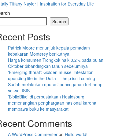
tally Tiffany Naylor | Inspiration for Everyday Life
earch
Search
Recent Posts
Patrick Moore menunjuk kepala pemadam
kebakaran Monterey berikutnya
Harga konsumen Tiongkok naik 0,2% pada bulan
Oktober dibandingkan tahun sebelumnya
‘Emerging threat’: Golden mussel infestation
upending life in the Delta — help isn’t coming
Suriah melakukan operasi pencegahan terhadap
sel-sel ISIS
'BiblioBike' di perpustakaan Healdsburg
memenangkan penghargaan nasional karena
membawa buku ke masyarakat
Recent Comments
A WordPress Commenter
on
Hello world!