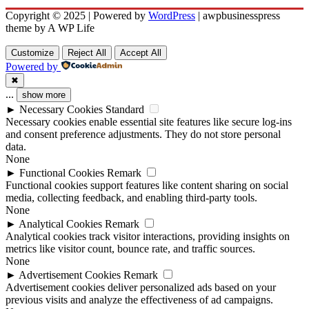
Copyright © 2025 | Powered by
WordPress
|
awpbusinesspress
theme by A WP Life
Customize
Reject All
Accept All
Powered by
✖
...
show more
►
Necessary Cookies
Standard
Necessary cookies enable essential site features like secure log-ins
and consent preference adjustments. They do not store personal
data.
None
►
Functional Cookies
Remark
Functional cookies support features like content sharing on social
media, collecting feedback, and enabling third-party tools.
None
►
Analytical Cookies
Remark
Analytical cookies track visitor interactions, providing insights on
metrics like visitor count, bounce rate, and traffic sources.
None
►
Advertisement Cookies
Remark
Advertisement cookies deliver personalized ads based on your
previous visits and analyze the effectiveness of ad campaigns.