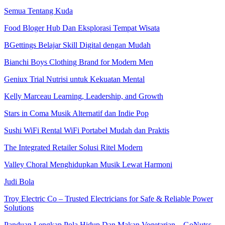
Semua Tentang Kuda
Food Bloger Hub Dan Eksplorasi Tempat Wisata
BGettings Belajar Skill Digital dengan Mudah
Bianchi Boys Clothing Brand for Modern Men
Geniux Trial Nutrisi untuk Kekuatan Mental
Kelly Marceau Learning, Leadership, and Growth
Stars in Coma Musik Alternatif dan Indie Pop
Sushi WiFi Rental WiFi Portabel Mudah dan Praktis
The Integrated Retailer Solusi Ritel Modern
Valley Choral Menghidupkan Musik Lewat Harmoni
Judi Bola
Troy Electric Co – Trusted Electricians for Safe & Reliable Power
Solutions
Panduan Lengkap Pola Hidup Dan Makan Vegetarian – GoNutss