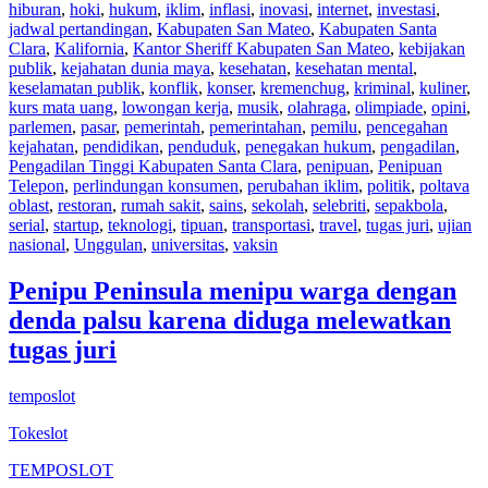
hiburan
,
hoki
,
hukum
,
iklim
,
inflasi
,
inovasi
,
internet
,
investasi
,
jadwal pertandingan
,
Kabupaten San Mateo
,
Kabupaten Santa
Clara
,
Kalifornia
,
Kantor Sheriff Kabupaten San Mateo
,
kebijakan
publik
,
kejahatan dunia maya
,
kesehatan
,
kesehatan mental
,
keselamatan publik
,
konflik
,
konser
,
kremenchug
,
kriminal
,
kuliner
,
kurs mata uang
,
lowongan kerja
,
musik
,
olahraga
,
olimpiade
,
opini
,
parlemen
,
pasar
,
pemerintah
,
pemerintahan
,
pemilu
,
pencegahan
kejahatan
,
pendidikan
,
penduduk
,
penegakan hukum
,
pengadilan
,
Pengadilan Tinggi Kabupaten Santa Clara
,
penipuan
,
Penipuan
Telepon
,
perlindungan konsumen
,
perubahan iklim
,
politik
,
poltava
oblast
,
restoran
,
rumah sakit
,
sains
,
sekolah
,
selebriti
,
sepakbola
,
serial
,
startup
,
teknologi
,
tipuan
,
transportasi
,
travel
,
tugas juri
,
ujian
nasional
,
Unggulan
,
universitas
,
vaksin
Penipu Peninsula menipu warga dengan
denda palsu karena diduga melewatkan
tugas juri
temposlot
Tokeslot
TEMPOSLOT