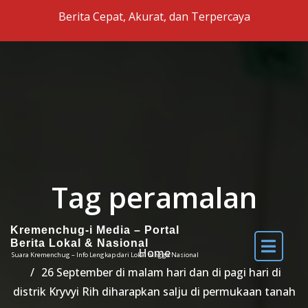
Skip to the content
Berita Cepat, Akurat, dan Terpercaya
Tag peramalan
Kremenchug-i Media – Portal
Berita Lokal & Nasional
Home
Suara Kremenchug – Info Lengkap dari Lokal hingga Nasional
26 September di malam hari dan di pagi hari di
distrik Kryvyi Rih diharapkan salju di permukaan tanah