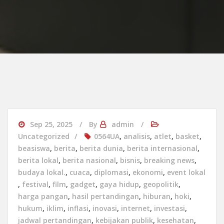
Sep 25, 2025
By
admin
Uncategorized
0564UA
,
analisis
,
atlet
,
basket
,
beasiswa
,
berita
,
berita dunia
,
berita internasional
,
berita lokal
,
berita nasional
,
bisnis
,
breaking news
,
budaya lokal.
,
cuaca
,
diplomasi
,
ekonomi
,
event lokal
,
festival
,
film
,
gadget
,
gaya hidup
,
geopolitik
,
harga pangan
,
hasil pertandingan
,
hiburan
,
hoki
,
hukum
,
iklim
,
inflasi
,
inovasi
,
internet
,
investasi
,
jadwal pertandingan
,
kebijakan publik
,
kesehatan
,