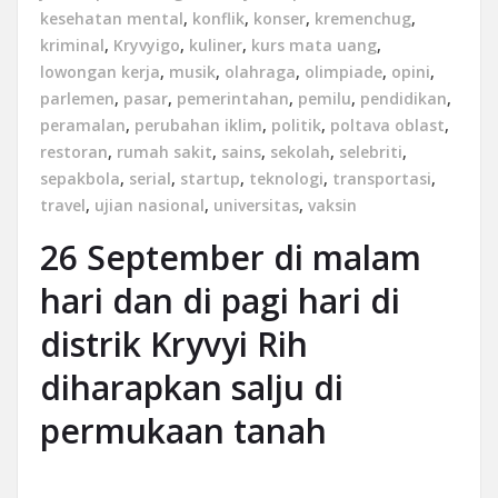
kesehatan mental
,
konflik
,
konser
,
kremenchug
,
kriminal
,
Kryvyigo
,
kuliner
,
kurs mata uang
,
lowongan kerja
,
musik
,
olahraga
,
olimpiade
,
opini
,
parlemen
,
pasar
,
pemerintahan
,
pemilu
,
pendidikan
,
peramalan
,
perubahan iklim
,
politik
,
poltava oblast
,
restoran
,
rumah sakit
,
sains
,
sekolah
,
selebriti
,
sepakbola
,
serial
,
startup
,
teknologi
,
transportasi
,
travel
,
ujian nasional
,
universitas
,
vaksin
26 September di malam
hari dan di pagi hari di
distrik Kryvyi Rih
diharapkan salju di
permukaan tanah