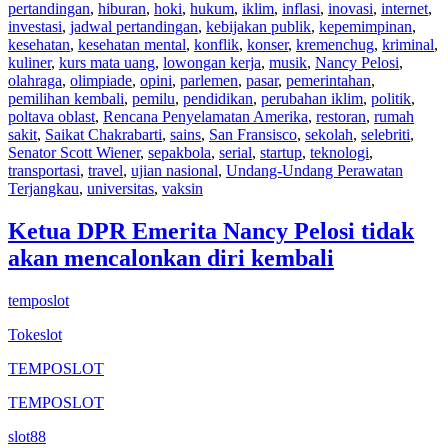
pertandingan
,
hiburan
,
hoki
,
hukum
,
iklim
,
inflasi
,
inovasi
,
internet
,
investasi
,
jadwal pertandingan
,
kebijakan publik
,
kepemimpinan
,
kesehatan
,
kesehatan mental
,
konflik
,
konser
,
kremenchug
,
kriminal
,
kuliner
,
kurs mata uang
,
lowongan kerja
,
musik
,
Nancy Pelosi
,
olahraga
,
olimpiade
,
opini
,
parlemen
,
pasar
,
pemerintahan
,
pemilihan kembali
,
pemilu
,
pendidikan
,
perubahan iklim
,
politik
,
poltava oblast
,
Rencana Penyelamatan Amerika
,
restoran
,
rumah
sakit
,
Saikat Chakrabarti
,
sains
,
San Fransisco
,
sekolah
,
selebriti
,
Senator Scott Wiener
,
sepakbola
,
serial
,
startup
,
teknologi
,
transportasi
,
travel
,
ujian nasional
,
Undang-Undang Perawatan
Terjangkau
,
universitas
,
vaksin
Ketua DPR Emerita Nancy Pelosi tidak
akan mencalonkan diri kembali
temposlot
Tokeslot
TEMPOSLOT
TEMPOSLOT
slot88