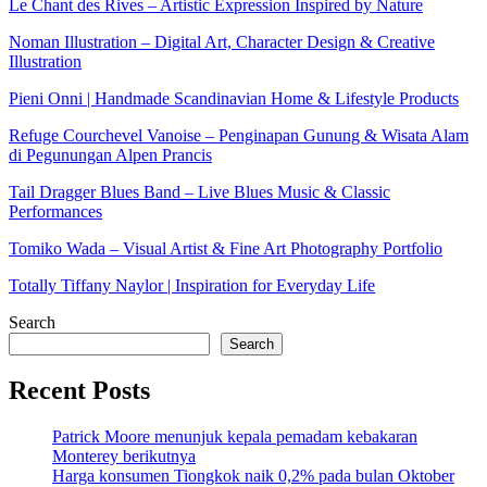
Le Chant des Rives – Artistic Expression Inspired by Nature
Noman Illustration – Digital Art, Character Design & Creative
Illustration
Pieni Onni | Handmade Scandinavian Home & Lifestyle Products
Refuge Courchevel Vanoise – Penginapan Gunung & Wisata Alam
di Pegunungan Alpen Prancis
Tail Dragger Blues Band – Live Blues Music & Classic
Performances
Tomiko Wada – Visual Artist & Fine Art Photography Portfolio
Totally Tiffany Naylor | Inspiration for Everyday Life
Search
Search
Recent Posts
Patrick Moore menunjuk kepala pemadam kebakaran
Monterey berikutnya
Harga konsumen Tiongkok naik 0,2% pada bulan Oktober