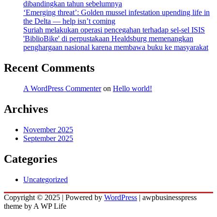
dibandingkan tahun sebelumnya
‘Emerging threat’: Golden mussel infestation upending life in
the Delta — help isn’t coming
Suriah melakukan operasi pencegahan terhadap sel-sel ISIS
'BiblioBike' di perpustakaan Healdsburg memenangkan
penghargaan nasional karena membawa buku ke masyarakat
Recent Comments
A WordPress Commenter
on
Hello world!
Archives
November 2025
September 2025
Categories
Uncategorized
Copyright © 2025 | Powered by
WordPress
|
awpbusinesspress
theme by A WP Life