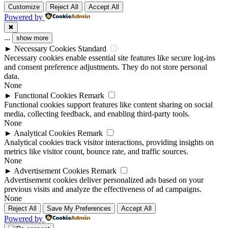
Customize
Reject All
Accept All
Powered by
✖
...
show more
►
Necessary Cookies
Standard
Necessary cookies enable essential site features like secure log-ins
and consent preference adjustments. They do not store personal
data.
None
►
Functional Cookies
Remark
Functional cookies support features like content sharing on social
media, collecting feedback, and enabling third-party tools.
None
►
Analytical Cookies
Remark
Analytical cookies track visitor interactions, providing insights on
metrics like visitor count, bounce rate, and traffic sources.
None
►
Advertisement Cookies
Remark
Advertisement cookies deliver personalized ads based on your
previous visits and analyze the effectiveness of ad campaigns.
None
Reject All
Save My Preferences
Accept All
Powered by