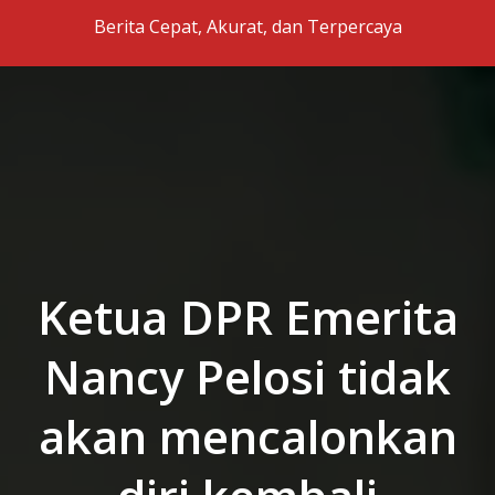
Skip to the content
Berita Cepat, Akurat, dan Terpercaya
Ketua DPR Emerita
Nancy Pelosi tidak
akan mencalonkan