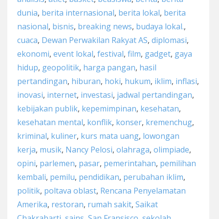
dunia
,
berita internasional
,
berita lokal
,
berita
nasional
,
bisnis
,
breaking news
,
budaya lokal.
,
cuaca
,
Dewan Perwakilan Rakyat AS
,
diplomasi
,
ekonomi
,
event lokal
,
festival
,
film
,
gadget
,
gaya
hidup
,
geopolitik
,
harga pangan
,
hasil
pertandingan
,
hiburan
,
hoki
,
hukum
,
iklim
,
inflasi
,
inovasi
,
internet
,
investasi
,
jadwal pertandingan
,
kebijakan publik
,
kepemimpinan
,
kesehatan
,
kesehatan mental
,
konflik
,
konser
,
kremenchug
,
kriminal
,
kuliner
,
kurs mata uang
,
lowongan
kerja
,
musik
,
Nancy Pelosi
,
olahraga
,
olimpiade
,
opini
,
parlemen
,
pasar
,
pemerintahan
,
pemilihan
kembali
,
pemilu
,
pendidikan
,
perubahan iklim
,
politik
,
poltava oblast
,
Rencana Penyelamatan
Amerika
,
restoran
,
rumah sakit
,
Saikat
Chakrabarti
,
sains
,
San Fransisco
,
sekolah
,