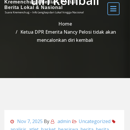
diri kembali
Kremenchug-i Media – Portal
Berita Lokal & Nasional
Suara Kremenchug – Info Lengkap dari Lokal hingga Nasional
Home
Ketua DPR Emerita Nancy Pelosi tidak akan
mencalonkan diri kembali
Nov 7, 2025
By
admin
Uncategorized
analisis
,
atlet
,
basket
,
beasiswa
,
berita
,
berita