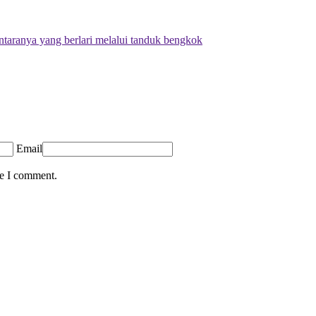
ntaranya yang berlari melalui tanduk bengkok
Email
me I comment.