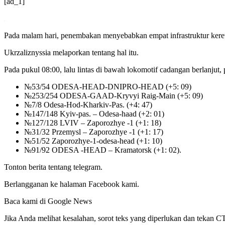
[ad_1]
Pada malam hari, penembakan menyebabkan empat infrastruktur kereta
Ukrzaliznyssia melaporkan tentang hal itu.
Pada pukul 08:00, lalu lintas di bawah lokomotif cadangan berlanjut,
№53/54 ODESA-HEAD-DNIPRO-HEAD (+5: 09)
№253/254 ODESA-GAAD-Kryvyi Raig-Main (+5: 09)
№7/8 Odesa-Hod-Kharkiv-Pas. (+4: 47)
№147/148 Kyiv-pas. – Odesa-haad (+2: 01)
№127/128 LVIV – Zaporozhye -1 (+1: 18)
№31/32 Przemysl – Zaporozhye -1 (+1: 17)
№51/52 Zaporozhye-1-odesa-head (+1: 10)
№91/92 ODESA -HEAD – Kramatorsk (+1: 02).
Tonton berita tentang telegram.
Berlangganan ke halaman Facebook kami.
Baca kami di Google News
Jika Anda melihat kesalahan, sorot teks yang diperlukan dan tekan