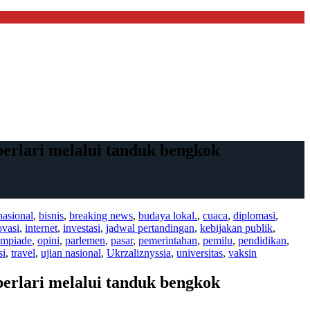
erlari melalui tanduk bengkok
nasional
,
bisnis
,
breaking news
,
budaya lokal.
,
cuaca
,
diplomasi
,
ovasi
,
internet
,
investasi
,
jadwal pertandingan
,
kebijakan publik
,
impiade
,
opini
,
parlemen
,
pasar
,
pemerintahan
,
pemilu
,
pendidikan
,
si
,
travel
,
ujian nasional
,
Ukrzaliznyssia
,
universitas
,
vaksin
erlari melalui tanduk bengkok