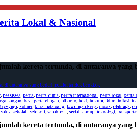
erita Lokal & Nasional
mlah kereta tertunda, di antaranya yang b
, di antaranya yang berlari melalui tanduk bengkok
t
,
beasiswa
,
berita
,
berita dunia
,
berita internasional
,
berita lokal
,
berita 
rga pangan
,
hasil pertandingan
,
hiburan
,
hoki
,
hukum
,
iklim
,
inflasi
,
in
Kryvyigo
,
kuliner
,
kurs mata uang
,
lowongan kerja
,
musik
,
olahraga
,
ol
,
sains
,
sekolah
,
selebriti
,
sepakbola
,
serial
,
startup
,
teknologi
,
transporta
mlah kereta tertunda, di antaranya yang b