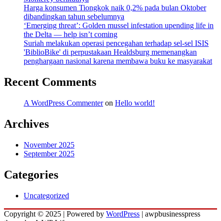
Harga konsumen Tiongkok naik 0,2% pada bulan Oktober
dibandingkan tahun sebelumnya
‘Emerging threat’: Golden mussel infestation upending life in
the Delta — help isn’t coming
Suriah melakukan operasi pencegahan terhadap sel-sel ISIS
'BiblioBike' di perpustakaan Healdsburg memenangkan
penghargaan nasional karena membawa buku ke masyarakat
Recent Comments
A WordPress Commenter
on
Hello world!
Archives
November 2025
September 2025
Categories
Uncategorized
Copyright © 2025 | Powered by
WordPress
|
awpbusinesspress