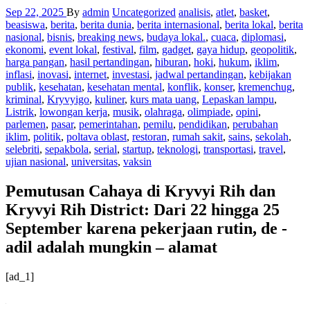
Sep 22, 2025
By
admin
Uncategorized
analisis
,
atlet
,
basket
,
beasiswa
,
berita
,
berita dunia
,
berita internasional
,
berita lokal
,
berita
nasional
,
bisnis
,
breaking news
,
budaya lokal.
,
cuaca
,
diplomasi
,
ekonomi
,
event lokal
,
festival
,
film
,
gadget
,
gaya hidup
,
geopolitik
,
harga pangan
,
hasil pertandingan
,
hiburan
,
hoki
,
hukum
,
iklim
,
inflasi
,
inovasi
,
internet
,
investasi
,
jadwal pertandingan
,
kebijakan
publik
,
kesehatan
,
kesehatan mental
,
konflik
,
konser
,
kremenchug
,
kriminal
,
Kryvyigo
,
kuliner
,
kurs mata uang
,
Lepaskan lampu
,
Listrik
,
lowongan kerja
,
musik
,
olahraga
,
olimpiade
,
opini
,
parlemen
,
pasar
,
pemerintahan
,
pemilu
,
pendidikan
,
perubahan
iklim
,
politik
,
poltava oblast
,
restoran
,
rumah sakit
,
sains
,
sekolah
,
selebriti
,
sepakbola
,
serial
,
startup
,
teknologi
,
transportasi
,
travel
,
ujian nasional
,
universitas
,
vaksin
Pemutusan Cahaya di Kryvyi Rih dan
Kryvyi Rih District: Dari 22 hingga 25
September karena pekerjaan rutin, de -
adil adalah mungkin – alamat
[ad_1]