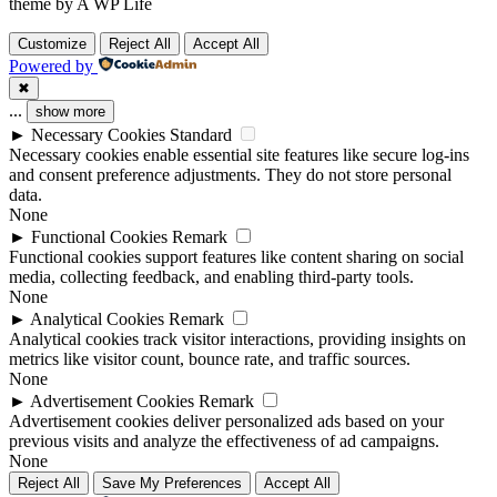
theme by A WP Life
Customize
Reject All
Accept All
Powered by
✖
...
show more
►
Necessary Cookies
Standard
Necessary cookies enable essential site features like secure log-ins
and consent preference adjustments. They do not store personal
data.
None
►
Functional Cookies
Remark
Functional cookies support features like content sharing on social
media, collecting feedback, and enabling third-party tools.
None
►
Analytical Cookies
Remark
Analytical cookies track visitor interactions, providing insights on
metrics like visitor count, bounce rate, and traffic sources.
None
►
Advertisement Cookies
Remark
Advertisement cookies deliver personalized ads based on your
previous visits and analyze the effectiveness of ad campaigns.
None
Reject All
Save My Preferences
Accept All