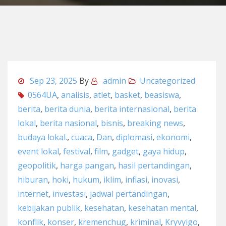
Sep 23, 2025
By
admin
Uncategorized
0564UA
,
analisis
,
atlet
,
basket
,
beasiswa
,
berita
,
berita dunia
,
berita internasional
,
berita
lokal
,
berita nasional
,
bisnis
,
breaking news
,
budaya lokal.
,
cuaca
,
Dan
,
diplomasi
,
ekonomi
,
event lokal
,
festival
,
film
,
gadget
,
gaya hidup
,
geopolitik
,
harga pangan
,
hasil pertandingan
,
hiburan
,
hoki
,
hukum
,
iklim
,
inflasi
,
inovasi
,
internet
,
investasi
,
jadwal pertandingan
,
kebijakan publik
,
kesehatan
,
kesehatan mental
,
konflik
,
konser
,
kremenchug
,
kriminal
,
Kryvyigo
,