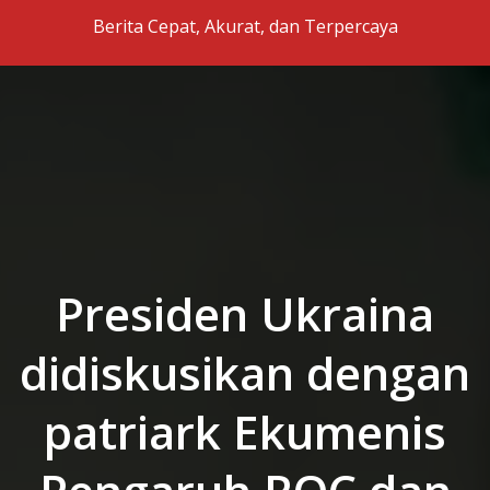
Skip to the content
Berita Cepat, Akurat, dan Terpercaya
Presiden Ukraina
didiskusikan dengan
patriark Ekumenis