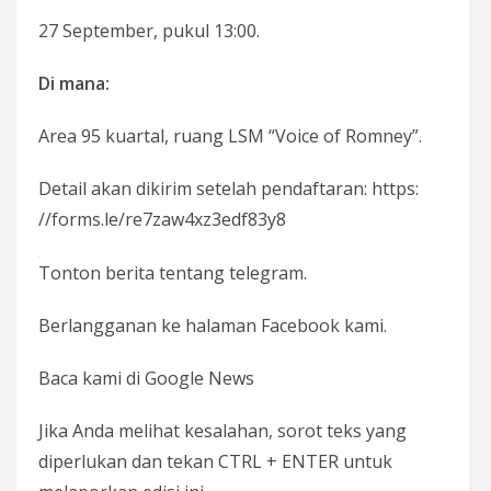
27 September, pukul 13:00.
Di mana:
Area 95 kuartal, ruang LSM “Voice of Romney”.
Detail akan dikirim setelah pendaftaran: https:
//forms.le/re7zaw4xz3edf83y8
Tonton berita tentang telegram.
Berlangganan ke halaman Facebook kami.
Baca kami di Google News
Jika Anda melihat kesalahan, sorot teks yang
diperlukan dan tekan CTRL + ENTER untuk