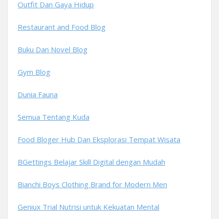
Outfit Dan Gaya Hidup
Restaurant and Food Blog
Buku Dan Novel Blog
Gym Blog
Dunia Fauna
Semua Tentang Kuda
Food Bloger Hub Dan Eksplorasi Tempat Wisata
BGettings Belajar Skill Digital dengan Mudah
Bianchi Boys Clothing Brand for Modern Men
Geniux Trial Nutrisi untuk Kekuatan Mental