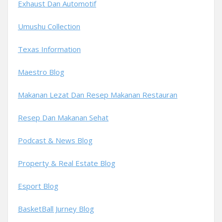
Exhaust Dan Automotif
Umushu Collection
Texas Information
Maestro Blog
Makanan Lezat Dan Resep Makanan Restauran
Resep Dan Makanan Sehat
Podcast & News Blog
Property & Real Estate Blog
Esport Blog
BasketBall Jurney Blog