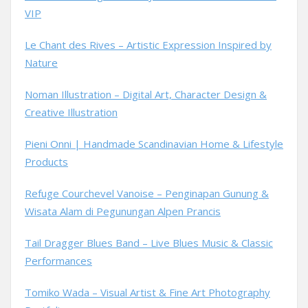
VIP
Le Chant des Rives – Artistic Expression Inspired by
Nature
Noman Illustration – Digital Art, Character Design &
Creative Illustration
Pieni Onni | Handmade Scandinavian Home & Lifestyle
Products
Refuge Courchevel Vanoise – Penginapan Gunung &
Wisata Alam di Pegunungan Alpen Prancis
Tail Dragger Blues Band – Live Blues Music & Classic
Performances
Tomiko Wada – Visual Artist & Fine Art Photography