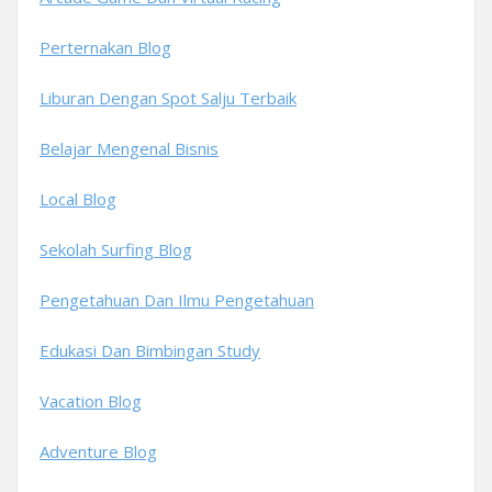
Perternakan Blog
Liburan Dengan Spot Salju Terbaik
Belajar Mengenal Bisnis
Local Blog
Sekolah Surfing Blog
Pengetahuan Dan Ilmu Pengetahuan
Edukasi Dan Bimbingan Study
Vacation Blog
Adventure Blog