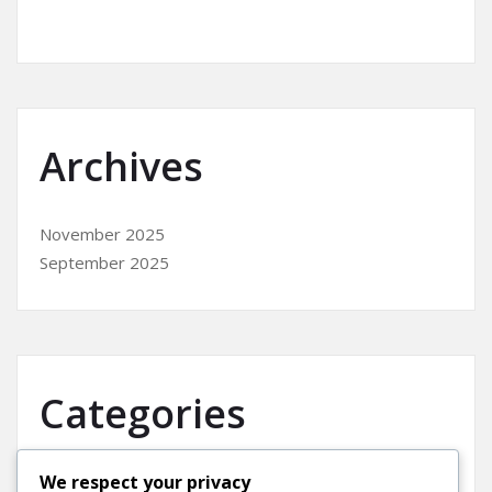
Archives
November 2025
September 2025
Categories
We respect your privacy
Uncategorized