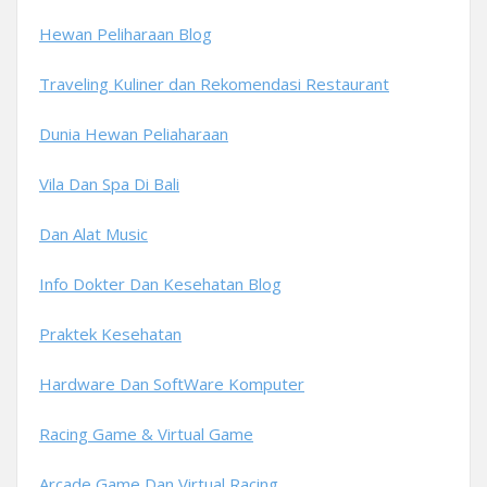
Hewan Peliharaan Blog
Traveling Kuliner dan Rekomendasi Restaurant
Dunia Hewan Peliaharaan
Vila Dan Spa Di Bali
Dan Alat Music
Info Dokter Dan Kesehatan Blog
Praktek Kesehatan
Hardware Dan SoftWare Komputer
Racing Game & Virtual Game
Arcade Game Dan Virtual Racing