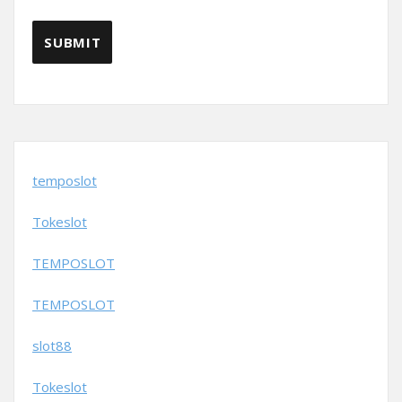
temposlot
Tokeslot
TEMPOSLOT
TEMPOSLOT
slot88
Tokeslot