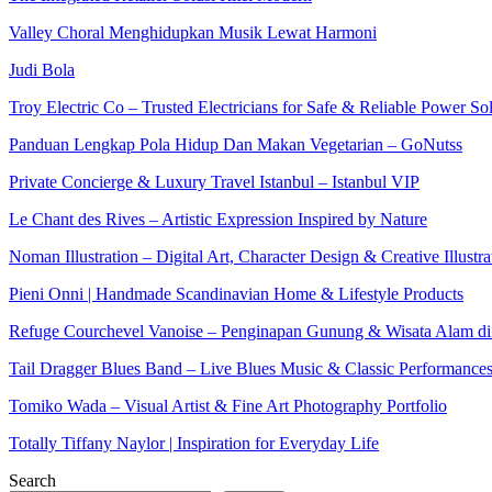
Valley Choral Menghidupkan Musik Lewat Harmoni
Judi Bola
Troy Electric Co – Trusted Electricians for Safe & Reliable Power So
Panduan Lengkap Pola Hidup Dan Makan Vegetarian – GoNutss
Private Concierge & Luxury Travel Istanbul – Istanbul VIP
Le Chant des Rives – Artistic Expression Inspired by Nature
Noman Illustration – Digital Art, Character Design & Creative Illustra
Pieni Onni | Handmade Scandinavian Home & Lifestyle Products
Refuge Courchevel Vanoise – Penginapan Gunung & Wisata Alam di
Tail Dragger Blues Band – Live Blues Music & Classic Performance
Tomiko Wada – Visual Artist & Fine Art Photography Portfolio
Totally Tiffany Naylor | Inspiration for Everyday Life
Search