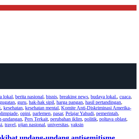
ta lokal
,
berita nasional
,
bisnis
,
breaking news
,
budaya lokal.
,
cuaca
,
gugatan
,
guru
,
hak-hak sipil
,
harga pangan
,
hasil pertandingan
,
k
,
kesehatan
,
kesehatan mental
,
Komite Anti-Diskriminasi Amerika-
olimpiade
,
opini
,
parlemen
,
pasar
,
Pelajar Yahudi
,
pemerintah
,
ng-undangan
,
Pers Terkait
,
perubahan iklim
,
politik
,
poltava oblast
,
si
,
travel
,
ujian nasional
,
universitas
,
vaksin
kibat undang-undang antisemitisme