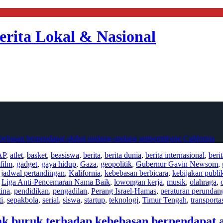
erita Lokal & Nasional
basan berpendapat akibat undang-undang antisemitisme California
AP
,
atlet
,
basket
,
beasiswa
,
berita
,
berita dunia
,
berita internasional
,
beri
film
,
gadget
,
gaya hidup
,
Gaza
,
geopolitik
,
Gubernur Gavin Newsom
,
,
jadwal pertandingan
,
Kalifornia
,
kebebasan berbicara
,
kebijakan publi
,
Liga Anti-Pencemaran Nama Baik
,
lowongan kerja
,
musik
,
olahraga
,
tina
,
pendidikan
,
pengadilan
,
Perang Israel-Hamas
,
peraturan perunda
ti
,
sepakbola
,
serial
,
siswa
,
startup
,
teknologi
,
Timur Tengah
,
transporta
buruk terhadap kebebasan berpendapat a