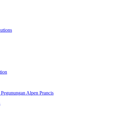
lutions
tion
 Pegunungan Alpen Prancis
s