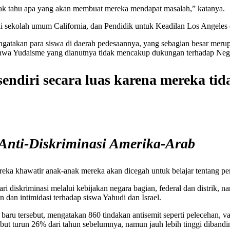
idak tahu apa yang akan membuat mereka mendapat masalah,” katanya.
i sekolah umum California, dan Pendidik untuk Keadilan Los Angeles d
takan para siswa di daerah pedesaannya, yang sebagian besar merupaka
wa Yudaisme yang dianutnya tidak mencakup dukungan terhadap Negar
endiri secara luas karena mereka t
 Anti-Diskriminasi Amerika-Arab
reka khawatir anak-anak mereka akan dicegah untuk belajar tentang per
dari diskriminasi melalui kebijakan negara bagian, federal dan distri
dan intimidasi terhadap siswa Yahudi dan Israel.
u tersebut, mengatakan 860 tindakan antisemit seperti pelecehan, va
sebut turun 26% dari tahun sebelumnya, namun jauh lebih tinggi diban