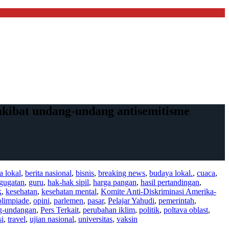
kibat undang-undang antisemitisme
ta lokal
,
berita nasional
,
bisnis
,
breaking news
,
budaya lokal.
,
cuaca
,
gugatan
,
guru
,
hak-hak sipil
,
harga pangan
,
hasil pertandingan
,
k
,
kesehatan
,
kesehatan mental
,
Komite Anti-Diskriminasi Amerika-
olimpiade
,
opini
,
parlemen
,
pasar
,
Pelajar Yahudi
,
pemerintah
,
ng-undangan
,
Pers Terkait
,
perubahan iklim
,
politik
,
poltava oblast
,
si
,
travel
,
ujian nasional
,
universitas
,
vaksin