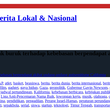
erita Lokal & Nasional
buruk terhadap kebebasan berpendapat a
basan berpendapat akibat undang-undang antisemitisme California
AP
,
atlet
,
basket
,
beasiswa
,
berita
,
berita dunia
,
berita internasional
,
beri
film
,
gadget
,
gaya hidup
,
Gaza
,
geopolitik
,
Gubernur Gavin Newsom
,
,
jadwal pertandingan
,
Kalifornia
,
kebebasan berbicara
,
kebijakan publi
,
Liga Anti-Pencemaran Nama Baik
,
lowongan kerja
,
musik
,
olahraga
,
tina
,
pendidikan
,
pengadilan
,
Perang Israel-Hamas
,
peraturan perunda
ti
,
sepakbola
,
serial
,
siswa
,
startup
,
teknologi
,
Timur Tengah
,
transporta