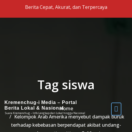
Skip to the content
Berita Cepat, Akurat, dan Terpercaya
Tag siswa
Kremenchug-i Media – Portal
Home
Berita Lokal & Nasional
Suara Kremenchug – Info Lengkap dari Lokal hingga Nasional
Kelompok Arab Amerika menyebut dampak buruk
terhadap kebebasan berpendapat akibat undang-