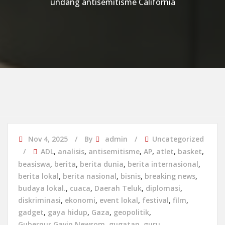
undang antisemitisme California
Nov 4, 2025
By
admin
Uncategorized
ADL
,
analisis
,
antisemitisme
,
AP
,
atlet
,
basket
,
beasiswa
,
berita
,
berita dunia
,
berita internasional
,
berita lokal
,
berita nasional
,
bisnis
,
breaking news
,
budaya lokal.
,
cuaca
,
Daerah Teluk
,
diplomasi
,
diskriminasi
,
ekonomi
,
event lokal
,
festival
,
film
,
gadget
,
gaya hidup
,
Gaza
,
geopolitik
,
Gubernur Gavin Newsom
,
gugatan
,
guru
,