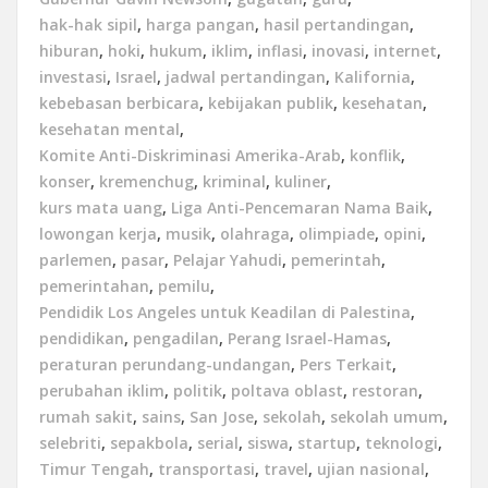
hak-hak sipil
,
harga pangan
,
hasil pertandingan
,
hiburan
,
hoki
,
hukum
,
iklim
,
inflasi
,
inovasi
,
internet
,
investasi
,
Israel
,
jadwal pertandingan
,
Kalifornia
,
kebebasan berbicara
,
kebijakan publik
,
kesehatan
,
kesehatan mental
,
Komite Anti-Diskriminasi Amerika-Arab
,
konflik
,
konser
,
kremenchug
,
kriminal
,
kuliner
,
kurs mata uang
,
Liga Anti-Pencemaran Nama Baik
,
lowongan kerja
,
musik
,
olahraga
,
olimpiade
,
opini
,
parlemen
,
pasar
,
Pelajar Yahudi
,
pemerintah
,
pemerintahan
,
pemilu
,
Pendidik Los Angeles untuk Keadilan di Palestina
,
pendidikan
,
pengadilan
,
Perang Israel-Hamas
,
peraturan perundang-undangan
,
Pers Terkait
,
perubahan iklim
,
politik
,
poltava oblast
,
restoran
,
rumah sakit
,
sains
,
San Jose
,
sekolah
,
sekolah umum
,
selebriti
,
sepakbola
,
serial
,
siswa
,
startup
,
teknologi
,
Timur Tengah
,
transportasi
,
travel
,
ujian nasional
,