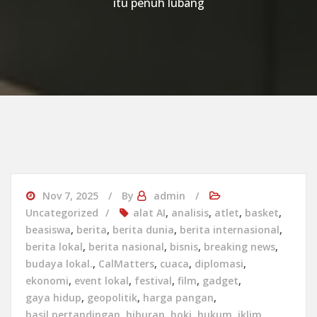
itu penuh lubang
Nov 7, 2025
By
admin
Uncategorized
alat AI
,
analisis
,
atlet
,
basket
,
beasiswa
,
berita
,
berita dunia
,
berita internasional
,
berita lokal
,
berita nasional
,
bisnis
,
breaking news
,
budaya lokal.
,
CalMatters
,
cuaca
,
diplomasi
,
ekonomi
,
event lokal
,
festival
,
film
,
gadget
,
gaya hidup
,
geopolitik
,
harga pangan
,
hasil pertandingan
,
hiburan
,
hoki
,
hukum
,
iklim
,