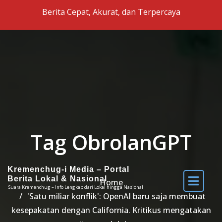
Skip to the content
Berita Cepat, Akurat, dan Terpercaya
Tag ObrolanGPT
Kremenchug-i Media – Portal
Berita Lokal & Nasional
Home
Suara Kremenchug – Info Lengkap dari Lokal hingga Nasional
'Satu miliar konflik': OpenAI baru saja membuat
kesepakatan dengan California. Kritikus mengatakan