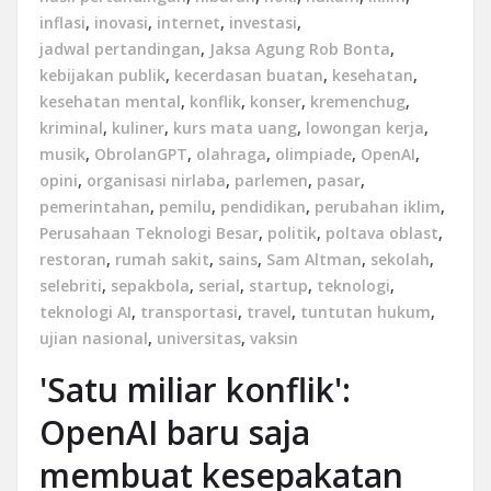
inflasi
,
inovasi
,
internet
,
investasi
,
jadwal pertandingan
,
Jaksa Agung Rob Bonta
,
kebijakan publik
,
kecerdasan buatan
,
kesehatan
,
kesehatan mental
,
konflik
,
konser
,
kremenchug
,
kriminal
,
kuliner
,
kurs mata uang
,
lowongan kerja
,
musik
,
ObrolanGPT
,
olahraga
,
olimpiade
,
OpenAI
,
opini
,
organisasi nirlaba
,
parlemen
,
pasar
,
pemerintahan
,
pemilu
,
pendidikan
,
perubahan iklim
,
Perusahaan Teknologi Besar
,
politik
,
poltava oblast
,
restoran
,
rumah sakit
,
sains
,
Sam Altman
,
sekolah
,
selebriti
,
sepakbola
,
serial
,
startup
,
teknologi
,
teknologi AI
,
transportasi
,
travel
,
tuntutan hukum
,
ujian nasional
,
universitas
,
vaksin
'Satu miliar konflik':
OpenAI baru saja
membuat kesepakatan