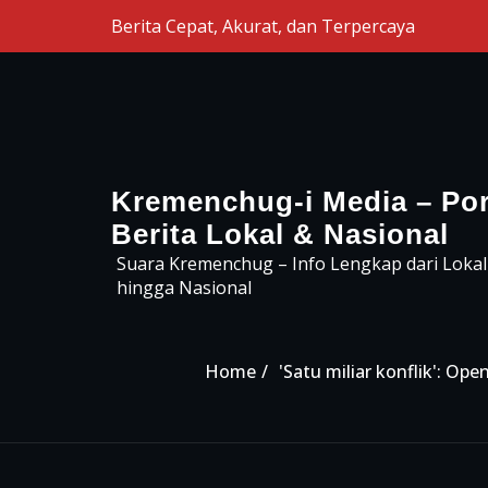
Skip to the content
Berita Cepat, Akurat, dan Terpercaya
Kremenchug-i Media – Por
Berita Lokal & Nasional
Suara Kremenchug – Info Lengkap dari Lokal
hingga Nasional
Home
'Satu miliar konflik': O