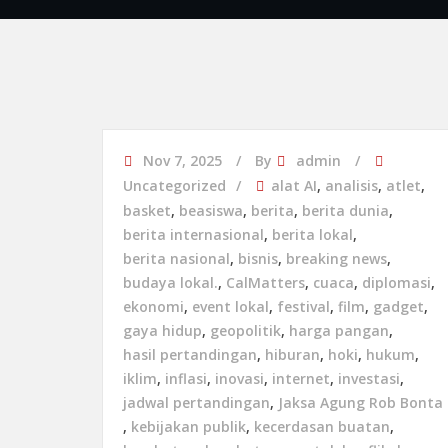
Nov 7, 2025
By
admin
Uncategorized
alat AI
,
analisis
,
atlet
,
basket
,
beasiswa
,
berita
,
berita dunia
,
berita internasional
,
berita lokal
,
berita nasional
,
bisnis
,
breaking news
,
budaya lokal.
,
CalMatters
,
cuaca
,
diplomasi
,
ekonomi
,
event lokal
,
festival
,
film
,
gadget
,
gaya hidup
,
geopolitik
,
harga pangan
,
hasil pertandingan
,
hiburan
,
hoki
,
hukum
,
iklim
,
inflasi
,
inovasi
,
internet
,
investasi
,
jadwal pertandingan
,
Jaksa Agung Rob Bonta
,
kebijakan publik
,
kecerdasan buatan
,