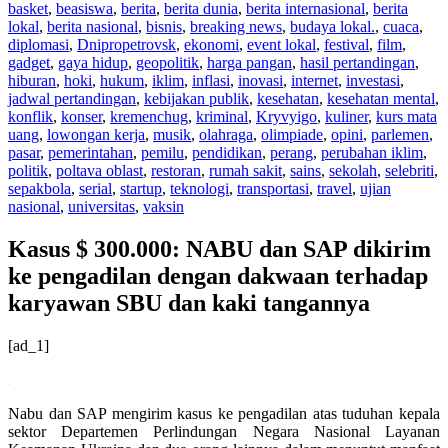
basket
,
beasiswa
,
berita
,
berita dunia
,
berita internasional
,
berita
lokal
,
berita nasional
,
bisnis
,
breaking news
,
budaya lokal.
,
cuaca
,
diplomasi
,
Dnipropetrovsk
,
ekonomi
,
event lokal
,
festival
,
film
,
gadget
,
gaya hidup
,
geopolitik
,
harga pangan
,
hasil pertandingan
,
hiburan
,
hoki
,
hukum
,
iklim
,
inflasi
,
inovasi
,
internet
,
investasi
,
jadwal pertandingan
,
kebijakan publik
,
kesehatan
,
kesehatan mental
,
konflik
,
konser
,
kremenchug
,
kriminal
,
Kryvyigo
,
kuliner
,
kurs mata
uang
,
lowongan kerja
,
musik
,
olahraga
,
olimpiade
,
opini
,
parlemen
,
pasar
,
pemerintahan
,
pemilu
,
pendidikan
,
perang
,
perubahan iklim
,
politik
,
poltava oblast
,
restoran
,
rumah sakit
,
sains
,
sekolah
,
selebriti
,
sepakbola
,
serial
,
startup
,
teknologi
,
transportasi
,
travel
,
ujian
nasional
,
universitas
,
vaksin
Kasus $ 300.000: NABU dan SAP dikirim
ke pengadilan dengan dakwaan terhadap
karyawan SBU dan kaki tangannya
[ad_1]
Nabu dan SAP mengirim kasus ke pengadilan atas tuduhan kepala
sektor Departemen Perlindungan Negara Nasional Layanan