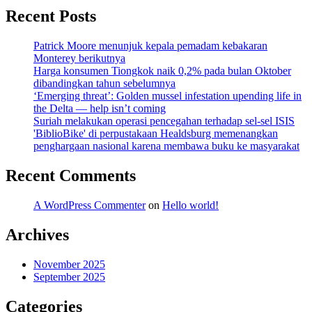
Recent Posts
Patrick Moore menunjuk kepala pemadam kebakaran
Monterey berikutnya
Harga konsumen Tiongkok naik 0,2% pada bulan Oktober
dibandingkan tahun sebelumnya
‘Emerging threat’: Golden mussel infestation upending life in
the Delta — help isn’t coming
Suriah melakukan operasi pencegahan terhadap sel-sel ISIS
'BiblioBike' di perpustakaan Healdsburg memenangkan
penghargaan nasional karena membawa buku ke masyarakat
Recent Comments
A WordPress Commenter
on
Hello world!
Archives
November 2025
September 2025
Categories