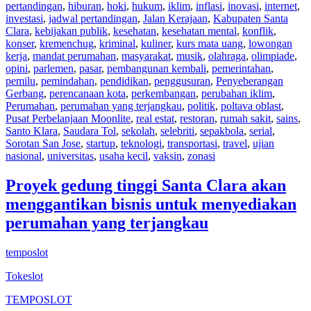
pertandingan
,
hiburan
,
hoki
,
hukum
,
iklim
,
inflasi
,
inovasi
,
internet
,
investasi
,
jadwal pertandingan
,
Jalan Kerajaan
,
Kabupaten Santa
Clara
,
kebijakan publik
,
kesehatan
,
kesehatan mental
,
konflik
,
konser
,
kremenchug
,
kriminal
,
kuliner
,
kurs mata uang
,
lowongan
kerja
,
mandat perumahan
,
masyarakat
,
musik
,
olahraga
,
olimpiade
,
opini
,
parlemen
,
pasar
,
pembangunan kembali
,
pemerintahan
,
pemilu
,
pemindahan
,
pendidikan
,
penggusuran
,
Penyeberangan
Gerbang
,
perencanaan kota
,
perkembangan
,
perubahan iklim
,
Perumahan
,
perumahan yang terjangkau
,
politik
,
poltava oblast
,
Pusat Perbelanjaan Moonlite
,
real estat
,
restoran
,
rumah sakit
,
sains
,
Santo Klara
,
Saudara Tol
,
sekolah
,
selebriti
,
sepakbola
,
serial
,
Sorotan San Jose
,
startup
,
teknologi
,
transportasi
,
travel
,
ujian
nasional
,
universitas
,
usaha kecil
,
vaksin
,
zonasi
Proyek gedung tinggi Santa Clara akan
menggantikan bisnis untuk menyediakan
perumahan yang terjangkau
temposlot
Tokeslot
TEMPOSLOT