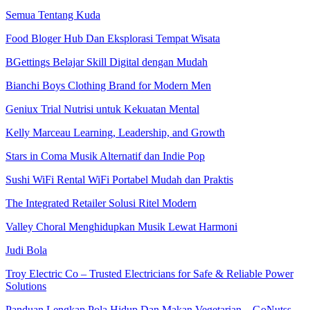
Semua Tentang Kuda
Food Bloger Hub Dan Eksplorasi Tempat Wisata
BGettings Belajar Skill Digital dengan Mudah
Bianchi Boys Clothing Brand for Modern Men
Geniux Trial Nutrisi untuk Kekuatan Mental
Kelly Marceau Learning, Leadership, and Growth
Stars in Coma Musik Alternatif dan Indie Pop
Sushi WiFi Rental WiFi Portabel Mudah dan Praktis
The Integrated Retailer Solusi Ritel Modern
Valley Choral Menghidupkan Musik Lewat Harmoni
Judi Bola
Troy Electric Co – Trusted Electricians for Safe & Reliable Power
Solutions
Panduan Lengkap Pola Hidup Dan Makan Vegetarian – GoNutss