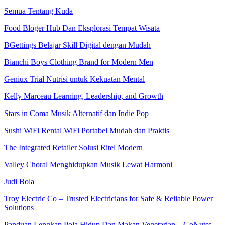
Semua Tentang Kuda
Food Bloger Hub Dan Eksplorasi Tempat Wisata
BGettings Belajar Skill Digital dengan Mudah
Bianchi Boys Clothing Brand for Modern Men
Geniux Trial Nutrisi untuk Kekuatan Mental
Kelly Marceau Learning, Leadership, and Growth
Stars in Coma Musik Alternatif dan Indie Pop
Sushi WiFi Rental WiFi Portabel Mudah dan Praktis
The Integrated Retailer Solusi Ritel Modern
Valley Choral Menghidupkan Musik Lewat Harmoni
Judi Bola
Troy Electric Co – Trusted Electricians for Safe & Reliable Power
Solutions
Panduan Lengkap Pola Hidup Dan Makan Vegetarian – GoNutss