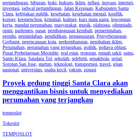
pertandingan
,
hiburan
,
hoki
,
hukum
,
iklim
,
inflasi
,
inovasi
,
internet
,
investasi
,
jadwal pertandingan
,
Jalan Kerajaan
,
Kabupaten Santa
Clara
,
kebijakan publik
,
kesehatan
,
kesehatan mental
,
konflik
,
konser
,
kremenchug
,
kriminal
,
kuliner
,
kurs mata uang
,
lowongan
kerja
,
mandat perumahan
,
masyarakat
,
musik
,
olahraga
,
olimpiade
,
opini
,
parlemen
,
pasar
,
pembangunan kembali
,
pemerintahan
,
pemilu
,
pemindahan
,
pendidikan
,
penggusuran
,
Penyeberangan
Gerbang
,
perencanaan kota
,
perkembangan
,
perubahan iklim
,
Perumahan
,
perumahan yang terjangkau
,
politik
,
poltava oblast
,
Pusat Perbelanjaan Moonlite
,
real estat
,
restoran
,
rumah sakit
,
sains
,
Santo Klara
,
Saudara Tol
,
sekolah
,
selebriti
,
sepakbola
,
serial
,
Sorotan San Jose
,
startup
,
teknologi
,
transportasi
,
travel
,
ujian
nasional
,
universitas
,
usaha kecil
,
vaksin
,
zonasi
Proyek gedung tinggi Santa Clara akan
menggantikan bisnis untuk menyediakan
perumahan yang terjangkau
temposlot
Tokeslot
TEMPOSLOT