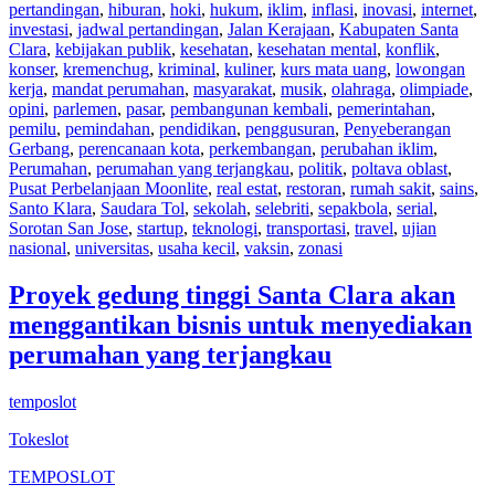
pertandingan
,
hiburan
,
hoki
,
hukum
,
iklim
,
inflasi
,
inovasi
,
internet
,
investasi
,
jadwal pertandingan
,
Jalan Kerajaan
,
Kabupaten Santa
Clara
,
kebijakan publik
,
kesehatan
,
kesehatan mental
,
konflik
,
konser
,
kremenchug
,
kriminal
,
kuliner
,
kurs mata uang
,
lowongan
kerja
,
mandat perumahan
,
masyarakat
,
musik
,
olahraga
,
olimpiade
,
opini
,
parlemen
,
pasar
,
pembangunan kembali
,
pemerintahan
,
pemilu
,
pemindahan
,
pendidikan
,
penggusuran
,
Penyeberangan
Gerbang
,
perencanaan kota
,
perkembangan
,
perubahan iklim
,
Perumahan
,
perumahan yang terjangkau
,
politik
,
poltava oblast
,
Pusat Perbelanjaan Moonlite
,
real estat
,
restoran
,
rumah sakit
,
sains
,
Santo Klara
,
Saudara Tol
,
sekolah
,
selebriti
,
sepakbola
,
serial
,
Sorotan San Jose
,
startup
,
teknologi
,
transportasi
,
travel
,
ujian
nasional
,
universitas
,
usaha kecil
,
vaksin
,
zonasi
Proyek gedung tinggi Santa Clara akan
menggantikan bisnis untuk menyediakan
perumahan yang terjangkau
temposlot
Tokeslot
TEMPOSLOT