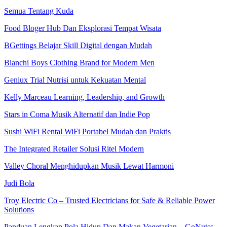
Semua Tentang Kuda
Food Bloger Hub Dan Eksplorasi Tempat Wisata
BGettings Belajar Skill Digital dengan Mudah
Bianchi Boys Clothing Brand for Modern Men
Geniux Trial Nutrisi untuk Kekuatan Mental
Kelly Marceau Learning, Leadership, and Growth
Stars in Coma Musik Alternatif dan Indie Pop
Sushi WiFi Rental WiFi Portabel Mudah dan Praktis
The Integrated Retailer Solusi Ritel Modern
Valley Choral Menghidupkan Musik Lewat Harmoni
Judi Bola
Troy Electric Co – Trusted Electricians for Safe & Reliable Power
Solutions
Panduan Lengkap Pola Hidup Dan Makan Vegetarian – GoNutss