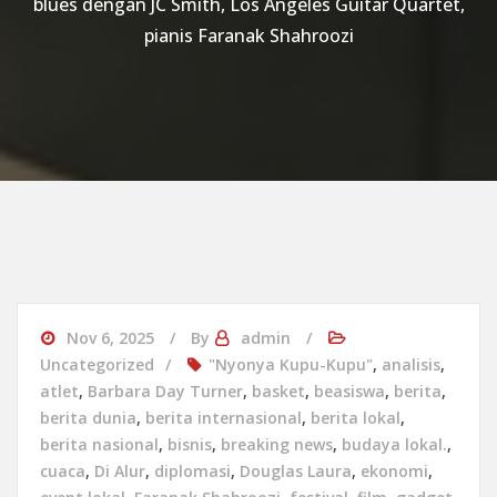
blues dengan JC Smith, Los Angeles Guitar Quartet,
pianis Faranak Shahroozi
Nov 6, 2025
By
admin
Uncategorized
"Nyonya Kupu-Kupu"
,
analisis
,
atlet
,
Barbara Day Turner
,
basket
,
beasiswa
,
berita
,
berita dunia
,
berita internasional
,
berita lokal
,
berita nasional
,
bisnis
,
breaking news
,
budaya lokal.
,
cuaca
,
Di Alur
,
diplomasi
,
Douglas Laura
,
ekonomi
,