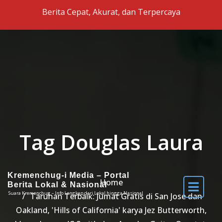
Skip to the content
Berita Cepat, Akurat, dan Terpercaya
Tag Douglas Laura
Kremenchug-i Media – Portal
Home
Berita Lokal & Nasional
Suara Kremenchug – Info Lengkap dari Lokal hingga Nasional
Taruhan Terbaik: Jumat Gratis di San Jose dan
Oakland, 'Hills of California' karya Jez Butterworth,