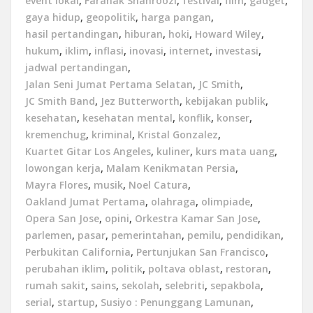
event lokal
,
Faranak Shahroozi
,
festival
,
film
,
gadget
,
gaya hidup
,
geopolitik
,
harga pangan
,
hasil pertandingan
,
hiburan
,
hoki
,
Howard Wiley
,
hukum
,
iklim
,
inflasi
,
inovasi
,
internet
,
investasi
,
jadwal pertandingan
,
Jalan Seni Jumat Pertama Selatan
,
JC Smith
,
JC Smith Band
,
Jez Butterworth
,
kebijakan publik
,
kesehatan
,
kesehatan mental
,
konflik
,
konser
,
kremenchug
,
kriminal
,
Kristal Gonzalez
,
Kuartet Gitar Los Angeles
,
kuliner
,
kurs mata uang
,
lowongan kerja
,
Malam Kenikmatan Persia
,
Mayra Flores
,
musik
,
Noel Catura
,
Oakland Jumat Pertama
,
olahraga
,
olimpiade
,
Opera San Jose
,
opini
,
Orkestra Kamar San Jose
,
parlemen
,
pasar
,
pemerintahan
,
pemilu
,
pendidikan
,
Perbukitan California
,
Pertunjukan San Francisco
,
perubahan iklim
,
politik
,
poltava oblast
,
restoran
,
rumah sakit
,
sains
,
sekolah
,
selebriti
,
sepakbola
,
serial
,
startup
,
Susiyo : Penunggang Lamunan
,