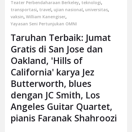
Teater Perbendaharaan Berkeley
,
teknologi
,
transportasi
,
travel
,
ujian nasional
,
universitas
,
vaksin
,
William Kanengiser
,
Yayasan Seni Pertunjukan OMNI
Taruhan Terbaik: Jumat
Gratis di San Jose dan
Oakland, 'Hills of
California' karya Jez
Butterworth, blues
dengan JC Smith, Los
Angeles Guitar Quartet,
pianis Faranak Shahroozi