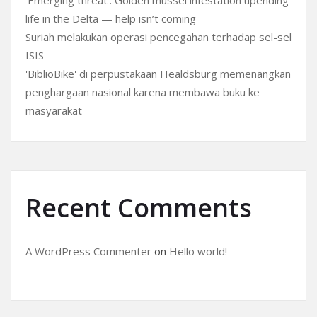
‘Emerging threat’: Golden mussel infestation upending
life in the Delta — help isn’t coming
Suriah melakukan operasi pencegahan terhadap sel-sel
ISIS
'BiblioBike' di perpustakaan Healdsburg memenangkan
penghargaan nasional karena membawa buku ke
masyarakat
Recent Comments
A WordPress Commenter
on
Hello world!